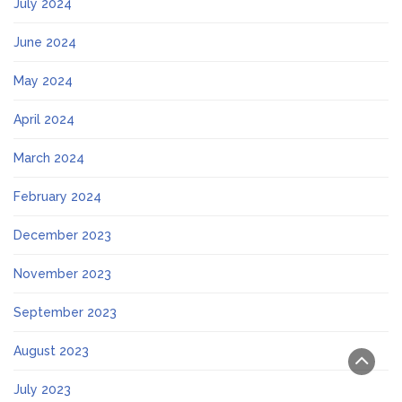
July 2024
June 2024
May 2024
April 2024
March 2024
February 2024
December 2023
November 2023
September 2023
August 2023
July 2023