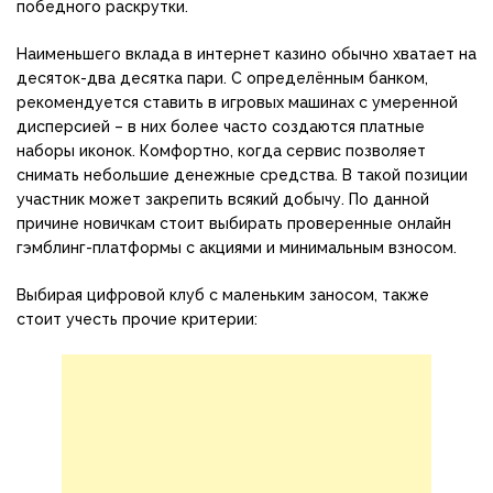
победного раскрутки.
Наименьшего вклада в интернет казино обычно хватает на
десяток-два десятка пари. С определённым банком,
рекомендуется ставить в игровых машинах с умеренной
дисперсией – в них более часто создаются платные
наборы иконок. Комфортно, когда сервис позволяет
снимать небольшие денежные средства. В такой позиции
участник может закрепить всякий добычу. По данной
причине новичкам стоит выбирать проверенные онлайн
гэмблинг-платформы с акциями и минимальным взносом.
Выбирая цифровой клуб с маленьким заносом, также
стоит учесть прочие критерии: