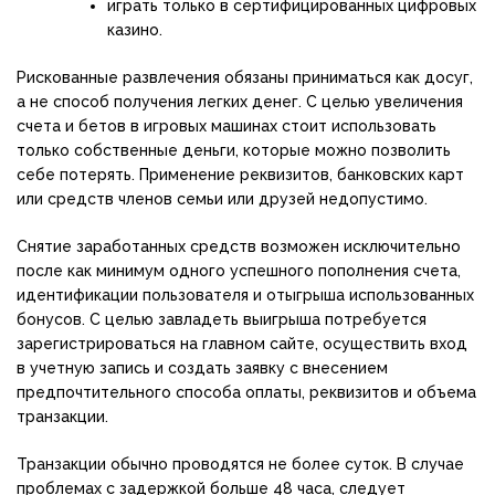
играть только в сертифицированных цифровых
казино.
Рискованные развлечения обязаны приниматься как досуг,
а не способ получения легких денег. С целью увеличения
счета и бетов в игровых машинах стоит использовать
только собственные деньги, которые можно позволить
себе потерять. Применение реквизитов, банковских карт
или средств членов семьи или друзей недопустимо.
Снятие заработанных средств возможен исключительно
после как минимум одного успешного пополнения счета,
идентификации пользователя и отыгрыша использованных
бонусов. С целью завладеть выигрыша потребуется
зарегистрироваться на главном сайте, осуществить вход
в учетную запись и создать заявку с внесением
предпочтительного способа оплаты, реквизитов и объема
транзакции.
Транзакции обычно проводятся не более суток. В случае
проблемах с задержкой больше 48 часа, следует