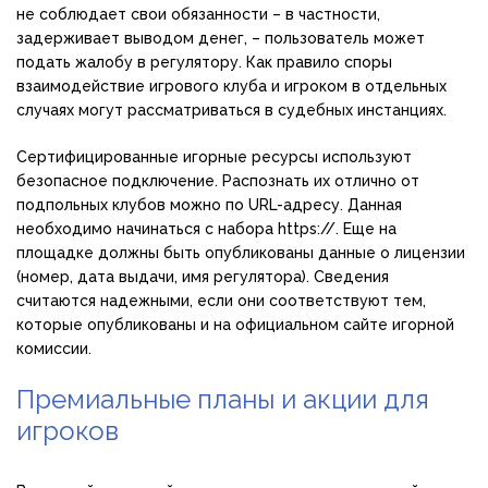
не соблюдает свои обязанности – в частности,
задерживает выводом денег, – пользователь может
подать жалобу в регулятору. Как правило споры
взаимодействие игрового клуба и игроком в отдельных
случаях могут рассматриваться в судебных инстанциях.
Сертифицированные игорные ресурсы используют
безопасное подключение. Распознать их отлично от
подпольных клубов можно по URL-адресу. Данная
необходимо начинаться с набора https://. Еще на
площадке должны быть опубликованы данные о лицензии
(номер, дата выдачи, имя регулятора). Сведения
считаются надежными, если они соответствуют тем,
которые опубликованы и на официальном сайте игорной
комиссии.
Премиальные планы и акции для
игроков