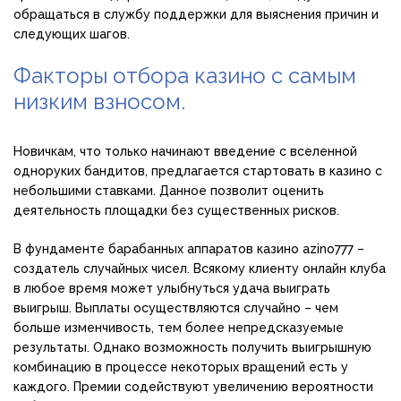
обращаться в службу поддержки для выяснения причин и
следующих шагов.
Факторы отбора казино с самым
низким взносом.
Новичкам, что только начинают введение с вселенной
одноруких бандитов, предлагается стартовать в казино с
небольшими ставками. Данное позволит оценить
деятельность площадки без существенных рисков.
В фундаменте барабанных аппаратов казино azino777 –
создатель случайных чисел. Всякому клиенту онлайн клуба
в любое время может улыбнуться удача выиграть
выигрыш. Выплаты осуществляются случайно – чем
больше изменчивость, тем более непредсказуемые
результаты. Однако возможность получить выигрышную
комбинацию в процессе некоторых вращений есть у
каждого. Премии содействуют увеличению вероятности