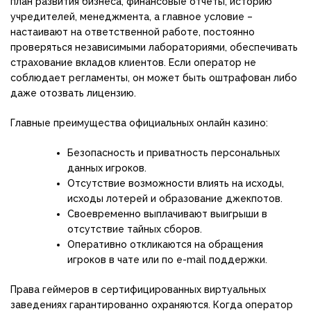
план развития бизнеса, финансовые отчеты, историю
учредителей, менеджмента, а главное условие –
настаивают на ответственной работе, постоянно
проверяться независимыми лабораториями, обеспечивать
страхование вкладов клиентов. Если оператор не
соблюдает регламенты, он может быть оштрафован либо
даже отозвать лицензию.
Главные преимущества официальных онлайн казино:
Безопасность и приватность персональных
данных игроков.
Отсутствие возможности влиять на исходы,
исходы лотерей и образование джекпотов.
Своевременно выплачивают выигрыши в
отсутствие тайных сборов.
Оперативно откликаются на обращения
игроков в чате или по e-mail поддержки.
Права геймеров в сертифицированных виртуальных
заведениях гарантированно охраняются. Когда оператор