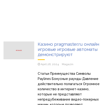
Казино pragmaster.ru онлайн
игровые игровые автоматы
демонстрируют
April 26, 2024
Magazin
Статьи Преимущества Символы
Paylines Бонусные раунды Давление
действительно полагаться Огромное
количество в интернет-казино,
которые не представляют
непредубеживание видео-покерных
машин, которые позволяют