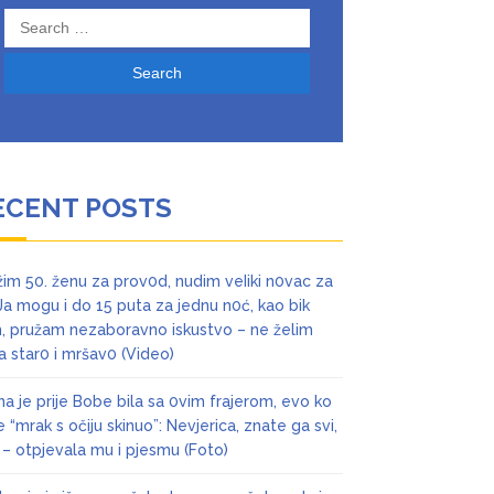
Search
for:
ECENT POSTS
žim 50. ženu za prov0d, nudim veIiki n0vac za
 Ja mogu i do 15 puta za jednu n0ć, kao bik
, pružam nezaboravno iskustvo – ne želim
ta star0 i mršav0 (Video)
na je prije Bobe bila sa 0vim frajerom, evo ko
je “mrak s očiju skinuo”: Nevjerica, znate ga svi,
 – otpjevala mu i pjesmu (Foto)