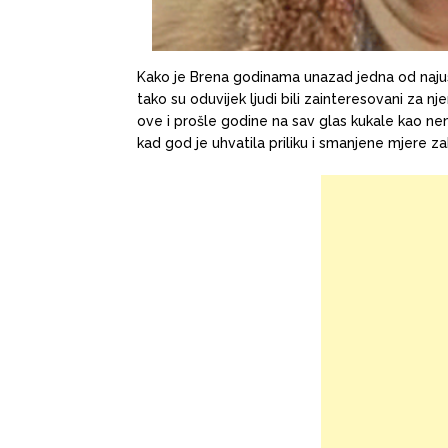
Kako je Brena godinama unazad jedna od najusp
tako su oduvijek ljudi bili zainteresovani za nj
ove i prošle godine na sav glas kukale kao nem
kad god je uhvatila priliku i smanjene mjere z