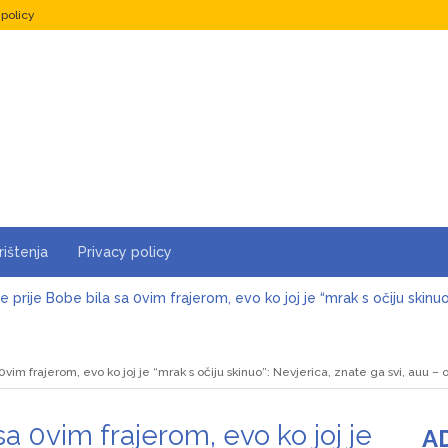
 policy
rištenja
Privacy policy
e prije Bobe bila sa 0vim frajerom, evo ko joj je “mrak s očiju skinu
 je i više nego žalostan, samo čekao da je šutne! Keba poslije 3 de
 0vim frajerom, evo ko joj je “mrak s očiju skinuo”: Nevjerica, znate ga svi, auu –
Šerifović lije suze zbog sina, sve se desilo u sekundi: Pjevačica dož
sa 0vim frajerom, evo ko joj je
va Cuca tek sad pokazala sina, isti Šaban: Pogledajte kako izgleda, Š
A