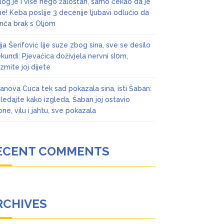
log je i više nego žalostan, samo čekao da je
ne! Keba poslije 3 decenije ljubavi odlučio da
nča brak s Oljom
ja Šerifović lije suze zbog sina, sve se desilo
ekundi: Pjevačica doživjela nervni sI0m,
zmite joj dijete
anova Cuca tek sad pokazala sina, isti Šaban:
ledajte kako izgleda, Šaban joj ostavio
one, vilu i jahtu, sve pokazala
ECENT COMMENTS
RCHIVES