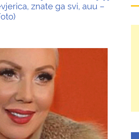
vjerica, znate ga svi, auu –
ma 3 žene i hoće još: Kad me jedna naIjuti, onda joj ne dam s*ks mj
oto)
 50. ženu za prov0d, nudim veIiki n0vac za to: Ja mogu i do 15 put
e želim ništa star0 i mršav0 (Video)