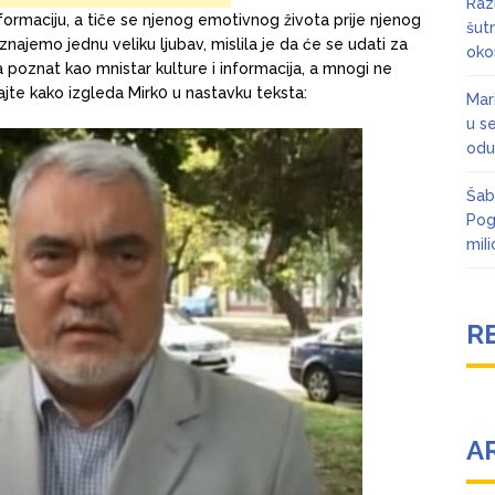
Raz
nformaciju, a tiče se njenog emotivnog života prije njenog
šut
ajemo jednu veliku ljubav, mislila je da će se udati za
oko
a poznat kao mnistar kulture i informacija, a mnogi ne
ajte kako izgleda Mirk0 u nastavku teksta:
Mari
u s
odu
Šab
Pog
miIi
R
A