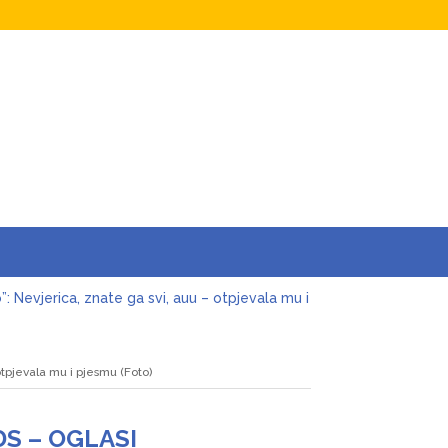
o”: Nevjerica, znate ga svi, auu – otpjevala mu i
cenije ljubavi odlučio da okonča brak s
 otpjevala mu i pjesmu (Foto)
ivjela nervni sI0m, oduzmite joj dijete
aban joj ostavio miIione, vilu i jahtu, sve
DS – OGLASI