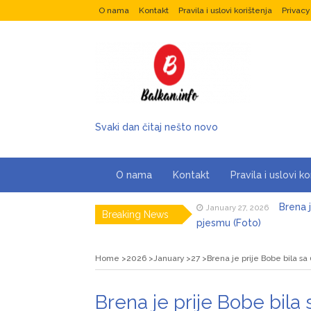
O nama
Kontakt
Pravila i uslovi korištenja
Privacy
Svaki dan čitaj nešto novo
O nama
Kontakt
Pravila i uslovi ko
Brena j
January 27, 2026
Breaking News
pjesmu (Foto)
Razlog
January 27, 2026
Oljom
Home
2026
January
27
Brena je prije Bobe bila sa
Marija 
January 27, 2026
Brena je prije Bobe bila 
Šabano
January 27, 2026