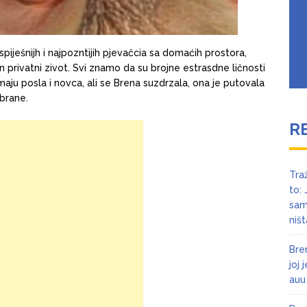
iješnijh i najpozntijih pjevačcia sa domaćih prostora,
en privatni zivot. Svi znamo da su brojne estrasdne ličnosti
aju posla i novca, ali se Brena suzdrzala, ona je putovala
abrane.
R
Tra
to:
sam
niš
Bre
joj 
auu