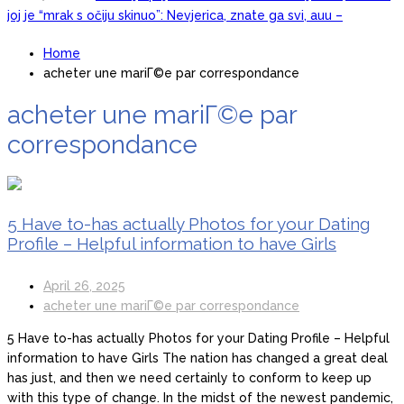
joj je “mrak s očiju skinuo”: Nevjerica, znate ga svi, auu –
otpjevala mu i pjesmu (Foto)
Razlog je i više nego žalostan, samo čekao da je
January 27, 2026
Home
šutne! Keba poslije 3 decenije ljubavi odlučio da okonča brak s
acheter une mariГ©e par correspondance
Oljom
acheter une mariГ©e par
Marija Šerifović lije suze zbog sina, sve se desilo
January 27, 2026
u sekundi: Pjevačica doživjela nervni sI0m, oduzmite joj dijete
correspondance
Šabanova Cuca tek sad pokazala sina, isti Šaban:
January 27, 2026
Pogledajte kako izgleda, Šaban joj ostavio miIione, vilu i jahtu,
sve pokazala
5 Have to-has actually Photos for your Dating
Ivan ima 3 žene i hoće još: Kad me jedna naIjuti,
January 27, 2026
Profile – Helpful information to have Girls
onda joj ne dam s*ks mjesec dana – evo šta one kažu (Video)
April 26, 2025
Tražim 50. ženu za prov0d, nudim veIiki n0vac za
January 27, 2026
acheter une mariГ©e par correspondance
to: Ja mogu i do 15 puta za jednu n0ć, kao bik sam, pružam
nezaboravno iskustvo – ne želim ništa star0 i mršav0 (Video)
5 Have to-has actually Photos for your Dating Profile – Helpful
information to have Girls The nation has changed a great deal
has just, and then we need certainly to conform to keep up
with this type of change. In the midst of the newest pandemic,