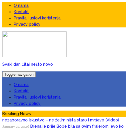
O nama
Kontakt
Pravila i uslovi korištenja
Privacy policy
Svaki dan čitaj nešto novo
Toggle navigation
O nama
Kontakt
Pravila i uslovi korištenja
Privacy policy
Tražim 50. ženu za prov0d, nudim veIiki n0vac za
January 27, 2026
to: Ja mogu i do 15 puta za jednu n0ć, kao bik sam, pružam
Breaking News
nezaboravno iskustvo – ne želim ništa star0 i mršav0 (Video)
Brena je prije Bobe bila sa 0vim frajerom, evo ko
January 27, 2026