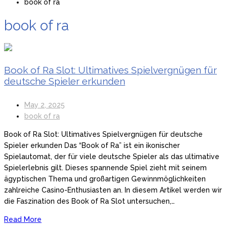
book of ra
book of ra
Book of Ra Slot: Ultimatives Spielvergnügen für
deutsche Spieler erkunden
May 2, 2025
book of ra
Book of Ra Slot: Ultimatives Spielvergnügen für deutsche
Spieler erkunden Das “Book of Ra” ist ein ikonischer
Spielautomat, der für viele deutsche Spieler als das ultimative
Spielerlebnis gilt. Dieses spannende Spiel zieht mit seinem
ägyptischen Thema und großartigen Gewinnmöglichkeiten
zahlreiche Casino-Enthusiasten an. In diesem Artikel werden wir
die Faszination des Book of Ra Slot untersuchen,…
Read More