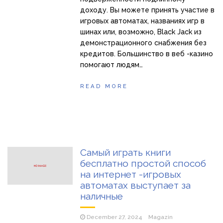
доходу. Вы можете принять участие в
игровых автоматах, названиях игр в
шинах или, возможно, Black Jack из
демонстрационного снабжения без
кредитов. Большинство в веб -казино
помогают людям…
READ MORE
Самый играть книги
бесплатно простой способ
на интернет -игровых
автоматах выступает за
наличные
December 27, 2024
Magazin