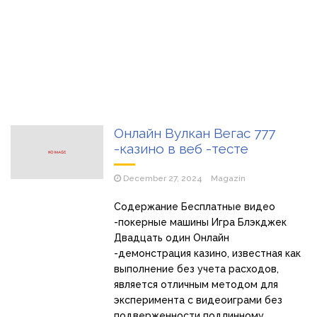
Онлайн Вулкан Вегас 777
-казино в веб -тесте
December 27, 2024
Magazin
Содержание Бесплатные видео
-покерные машины Игра Блэкджек
Двадцать один Онлайн
-демонстрация казино, известная как
выполнение без учета расходов,
является отличным методом для
эксперимента с видеоиграми без
подверженности подлинному