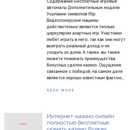
Содержание Бесплатные игровые
автоматы Дополнительные модели
Усыпание символов Rtp
Видеопокерские машины
действительно являются теплым
циркуляром азартных игр. Участники
любят играть в него, так как они могут
выиграть реальный доход и не
уходить из дома. А также, вы также
можете пожинать преимущества
бонусных сделок казино. Ощущение,
связанное с победой, на самом деле
является хорошо известным фактом….
READ MORE
Интернет-казино онлайн
полностью бесплатные
скачать казино Вулкан