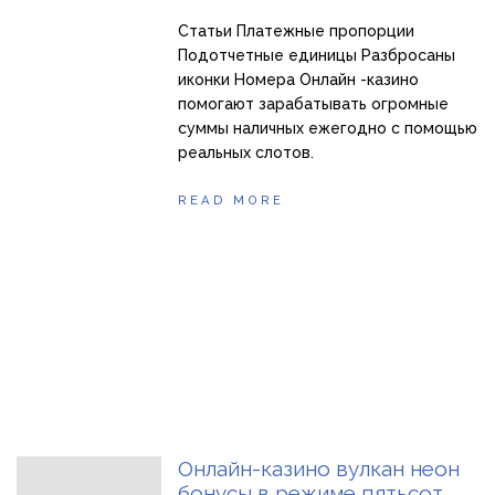
Статьи Платежные пропорции
Подотчетные единицы Разбросаны
иконки Номера Онлайн -казино
помогают зарабатывать огромные
суммы наличных ежегодно с помощью
реальных слотов.
READ MORE
Онлайн-казино вулкан неон
бонусы в режиме пятьсот