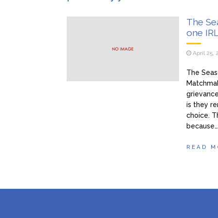
Šabano
January 27, 2026
pokazala
The Se
Ivan i
January 27, 2026
one IR
Tražim
January 27, 2026
April 25,
nezaboravno iskustvo – n
The Seas
Matchmak
grievance
is they r
choice. 
because
READ M