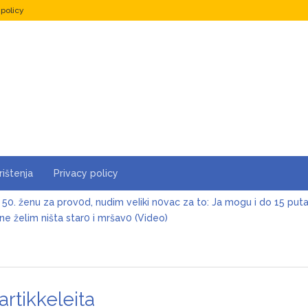
 policy
rištenja
Privacy policy
 50. ženu za prov0d, nudim veIiki n0vac za to: Ja mogu i do 15 put
e želim ništa star0 i mršav0 (Video)
e prije Bobe bila sa 0vim frajerom, evo ko joj je “mrak s očiju skinu
 je i više nego žalostan, samo čekao da je šutne! Keba poslije 3 de
Šerifović lije suze zbog sina, sve se desilo u sekundi: Pjevačica dož
rtikkeleita