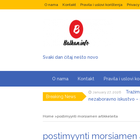
O nama
Kontakt
Pravila i uslovi korištenja
Privacy
Svaki dan čitaj nešto novo
O nama
Kontakt
Pravila i uslovi ko
Tražim
January 27, 2026
nezaboravno iskustvo – n
Breaking News
Brena j
January 27, 2026
pjesmu (Foto)
Razlog
January 27, 2026
Home
postimyynti morsiamen artikkeleita
Oljom
Marija 
January 27, 2026
postimyynti morsiamen a