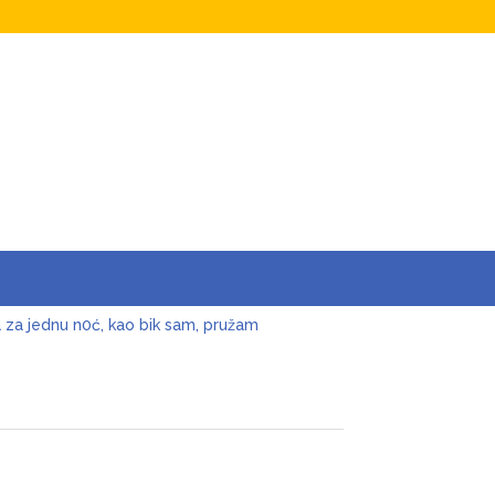
a za jednu n0ć, kao bik sam, pružam
o”: Nevjerica, znate ga svi, auu – otpjevala mu i
cenije ljubavi odlučio da okonča brak s
ivjela nervni sI0m, oduzmite joj dijete