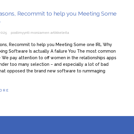
va Cuca tek sad pokazala sina, isti Šaban: Pogledajte kako izgleda, Š
asons, Recommit to help you Meeting Some
ma 3 žene i hoće još: Kad me jedna naIjuti, onda joj ne dam s*ks mj
L
 50. ženu za prov0d, nudim veIiki n0vac za to: Ja mogu i do 15 put
 2025
postimyynti morsiamen artikkeleita
e želim ništa star0 i mršav0 (Video)
ons, Recommit to help you Meeting Some one IRL Why
ing Software Is actually A failure You The most common
 We pay attention to off women in the relationships apps
ender too many selection – and especially a lot of bad
That opposed the brand new software to rummaging
…
ORE