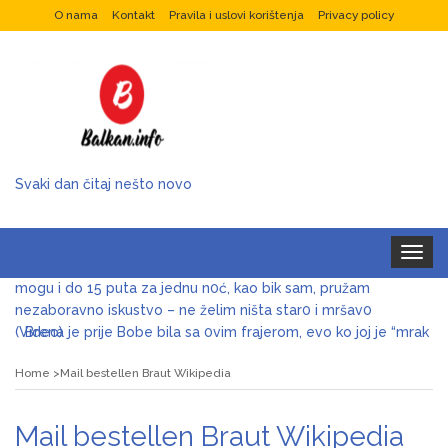
O nama
Kontakt
Pravila i uslovi korištenja
Privacy policy
Svaki dan čitaj nešto novo
Toggle
Tražim 50. ženu za prov0d, nudim veIiki n0vac za to: Ja
navigat
mogu i do 15 puta za jednu n0ć, kao bik sam, pružam
nezaboravno iskustvo – ne želim ništa star0 i mršav0
(Video)
Brena je prije Bobe bila sa 0vim frajerom, evo ko joj je “mrak
s očiju skinuo”: Nevjerica, znate ga svi, auu – otpjevala mu i
pjesmu (Foto)
Home
Mail bestellen Braut Wikipedia
Razlog je i više nego žalostan, samo čekao da je šutne!
Keba poslije 3 decenije ljubavi odlučio da okonča brak s
Mail bestellen Braut Wikipedia
Oljom