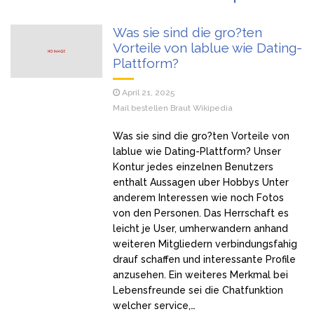
Marija Šerifović lije suze zbog sina, sve se desilo u sekundi:
Pjevačica doživjela nervni sI0m, oduzmite joj dijete
Was sie sind die gro?ten
Vorteile von lablue wie Dating-
Šabanova Cuca tek sad pokazala sina, isti Šaban: Pogledajte
Plattform?
kako izgleda, Šaban joj ostavio miIione, vilu i jahtu, sve
pokazala
April 21, 2025
Ivan ima 3 žene i hoće još: Kad me jedna naIjuti, onda joj ne
Mail bestellen Braut Wikipedia
dam s*ks mjesec dana – evo šta one kažu (Video)
Was sie sind die gro?ten Vorteile von
Tražim 50. ženu za prov0d, nudim veIiki n0vac za to: Ja
lablue wie Dating-Plattform? Unser
mogu i do 15 puta za jednu n0ć, kao bik sam, pružam
Kontur jedes einzelnen Benutzers
nezaboravno iskustvo – ne želim ništa star0 i mršav0
enthalt Aussagen uber Hobbys Unter
(Video)
anderem Interessen wie noch Fotos
von den Personen. Das Herrschaft es
leicht je User, umherwandern anhand
weiteren Mitgliedern verbindungsfahig
drauf schaffen und interessante Profile
anzusehen. Ein weiteres Merkmal bei
Lebensfreunde sei die Chatfunktion
welcher service,…