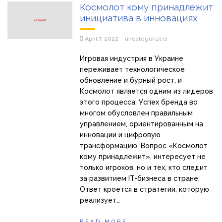
Космолот кому принадлежит
инициатива в инновациях
April 7, 2022
uncategorized
Игровая индустрия в Украине
переживает технологическое
обновление и бурный рост, и
Космолот является одним из лидеров
этого процесса. Успех бренда во
многом обусловлен правильным
управлением, ориентированным на
инновации и цифровую
трансформацию. Вопрос «Космолот
кому принадлежит», интересует не
только игроков, но и тех, кто следит
за развитием IT-бизнеса в стране.
Ответ кроется в стратегии, которую
реализует…
READ MORE