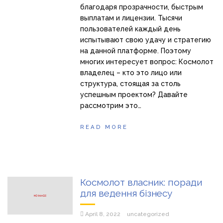
благодаря прозрачности, быстрым
выплатам и лицензии. Тысячи
пользователей каждый день
испытывают свою удачу и стратегию
на данной платформе. Поэтому
многих интересует вопрос: Космолот
владелец – кто это лицо или
структура, стоящая за столь
успешным проектом? Давайте
рассмотрим это…
READ MORE
Космолот власник: поради
для ведення бізнесу
April 8, 2022
uncategorized