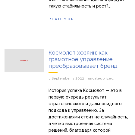
такую стабильность и рост?…
READ MORE
Космолот хозяин: как
грамотное управление
преобразовывает бренд
September 3, 2022
uncategorized
История успеха Космолот — это в
первую очередь результат
стратегического и дальновидного
подхода к управлению. За
достижениями стоит не случайность,
а чётко выстроенная система
решений, благодаря которой