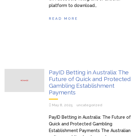
platform to download…
READ MORE
PayID Betting in Australia: The
Future of Quick and Protected
Gambling Establishment
Payments
May 8, 2025
uncategorized
PayID Betting in Australia: The Future of
Quick and Protected Gambling
Establishment Payments The Australian