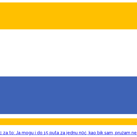
c za to: Ja mogu i do 15 puta za jednu n0ć, kao bik sam, pružam ne