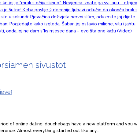
 ko joj je “mrak s očiju skinuo”: Nevjerica, znate ga svi, auu – otpj
a je šutne! Keba poslije 3 decenije ljubavi odlučio da okonča brak 
esilo u sekundi: Pjevačica doživjela nervni sI0m, oduzmite joj dijete
an: Pogledajte kako izgleda, Šaban joj ostavio miIione, vilu i jahtu
juti, onda joj ne dam s*ks mjesec dana – evo šta one kažu (Video)
orsiamen sivustot
ieve)
eriod of online dating, douchebags have a new platform and you wil
ifference. Almost everything started out like any…