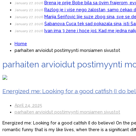
Brena je prije Bobe bila sa 0vim frajerom, evo
January 27, 2026
Razlog je i više nego žalostan, samo čekao d
January 27, 2026
Marija Šerifović lije suze zbog sina, sve se d
January 27, 2026
Šabanova Cuca tek sad pokazala sina, isti Šab
January 27, 2026
Ivan ima 3 žene i hoće još: Kad me jedna naI
January 27, 2026
Home
parhaiten arvioidut postimyynti morsiamen sivustot
parhaiten arvioidut postimyynti m
Energized me: Looking for a good catfish (I do bel
April 24, 2025
parhaiten arvioidut postimyynti morsiamen sivustot
Energized me: Looking for a good catfish (I do believe) On the p
romantic funny that is my like lives, when there is a significant d