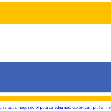
c za to: Ja mogu i do 15 puta za jednu n0ć, kao bik sam, pružam ne