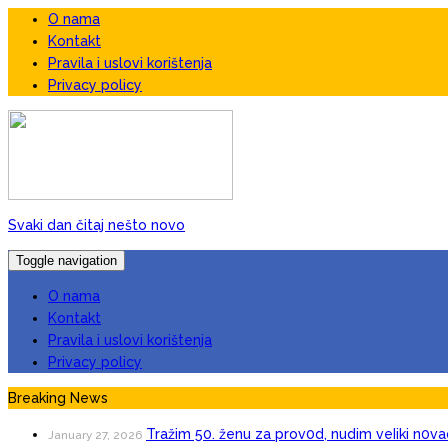
O nama
Kontakt
Pravila i uslovi korištenja
Privacy policy
Svaki dan čitaj nešto novo
Toggle navigation
O nama
Kontakt
Pravila i uslovi korištenja
Privacy policy
Breaking News
Tražim 50. ženu za prov0d, nudim veIiki n0va
January 27, 2026