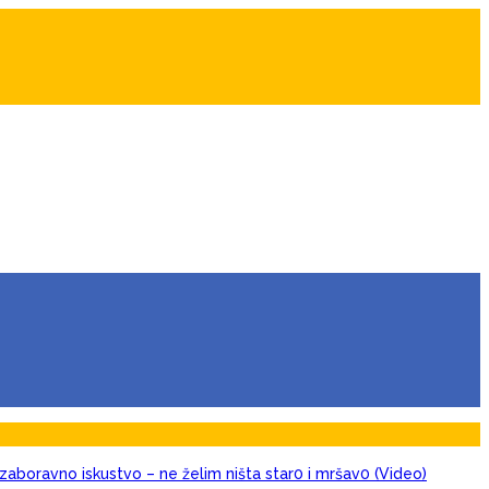
zaboravno iskustvo – ne želim ništa star0 i mršav0 (Video)