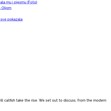
evala mu i pjesmu (Foto)
s Oljom
, sve pokazala
l catfish take the rise. We set out to discuss, from the modern