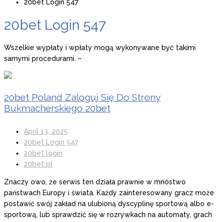
20bet Login 547
20bet Login 547
Wszelkie wypłaty i wpłaty mogą wykonywane być takimi
samymi procedurami. –
20bet Poland Zaloguj Się Do Strony
Bukmacherskiego 20bet
April 13, 2025
20bet Login 547
20bet login
20bet pl
Znaczy owo, że serwis ten działa prawnie w mnóstwo
państwach Europy i świata. Każdy zainteresowany gracz może
postawić swój zakład na ulubioną dyscyplinę sportową albo e-
sportową, lub sprawdzić się w rozrywkach na automaty, grach