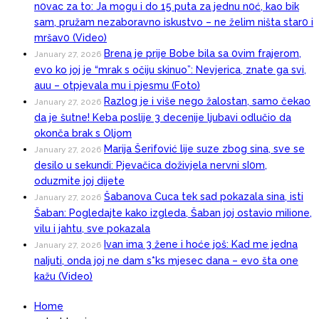
n0vac za to: Ja mogu i do 15 puta za jednu n0ć, kao bik
sam, pružam nezaboravno iskustvo – ne želim ništa star0 i
mršav0 (Video)
Brena je prije Bobe bila sa 0vim frajerom,
January 27, 2026
evo ko joj je “mrak s očiju skinuo”: Nevjerica, znate ga svi,
auu – otpjevala mu i pjesmu (Foto)
Razlog je i više nego žalostan, samo čekao
January 27, 2026
da je šutne! Keba poslije 3 decenije ljubavi odlučio da
okonča brak s Oljom
Marija Šerifović lije suze zbog sina, sve se
January 27, 2026
desilo u sekundi: Pjevačica doživjela nervni sI0m,
oduzmite joj dijete
Šabanova Cuca tek sad pokazala sina, isti
January 27, 2026
Šaban: Pogledajte kako izgleda, Šaban joj ostavio miIione,
vilu i jahtu, sve pokazala
Ivan ima 3 žene i hoće još: Kad me jedna
January 27, 2026
naIjuti, onda joj ne dam s*ks mjesec dana – evo šta one
kažu (Video)
Home