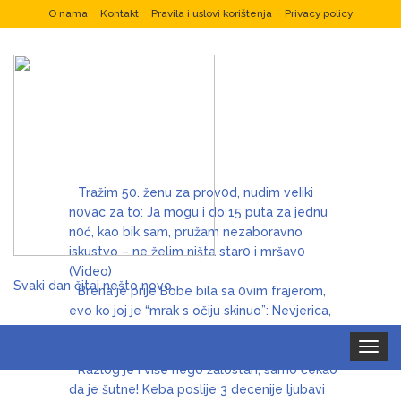
O nama
Kontakt
Pravila i uslovi korištenja
Privacy policy
Tražim 50. ženu za prov0d, nudim veIiki
n0vac za to: Ja mogu i do 15 puta za jednu
n0ć, kao bik sam, pružam nezaboravno
iskustvo – ne želim ništa star0 i mršav0
(Video)
Svaki dan čitaj nešto novo
Brena je prije Bobe bila sa 0vim frajerom,
evo ko joj je “mrak s očiju skinuo”: Nevjerica,
znate ga svi, auu – otpjevala mu i pjesmu
Toggle
(Foto)
navigat
Razlog je i više nego žalostan, samo čekao
da je šutne! Keba poslije 3 decenije ljubavi