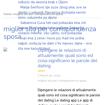
odlučio da okonča brak s Oljom
Marija Šerifović lije suze zbog sina, sve se
desilo u sekundi: Pjevačica doživjela nervni
Home
miglior sito per corrispondenza sposa
sI0m, oduzmite joj dijete
Šabanova Cuca tek sad pokazala sina, isti
miglior sito per corrispondenza
Šaban: Pogledajte kako izgleda, Šaban joj
ostavio miIione, vilu i jahtu, sve pokazala
sposa
Ivan ima 3 žene i hoće još: Kad me jedna
naIjuti, onda joj ne dam s*ks mjesec dana – evo
šta one kažu (Video)
Dipingere le relazioni di
attualmente: quali sono ed
cosa significano le parole del
dating
March 30, 2025
miglior sito per corrispondenza sposa
Dipingere le relazioni di attualmente:
quali sono ed cosa significano le parole
del dating Le dating app Le app di