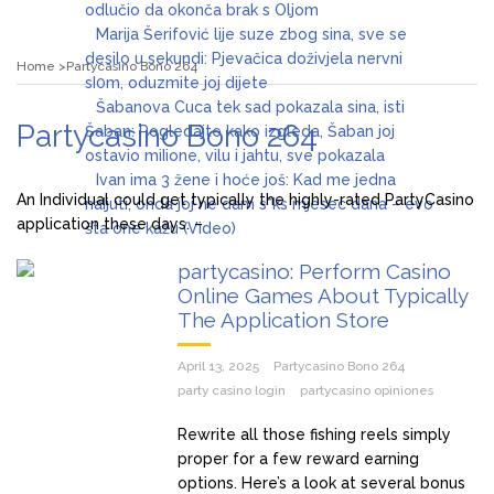
odlučio da okonča brak s Oljom
Marija Šerifović lije suze zbog sina, sve se
desilo u sekundi: Pjevačica doživjela nervni
Home
Partycasino Bono 264
sI0m, oduzmite joj dijete
Šabanova Cuca tek sad pokazala sina, isti
Partycasino Bono 264
Šaban: Pogledajte kako izgleda, Šaban joj
ostavio miIione, vilu i jahtu, sve pokazala
Ivan ima 3 žene i hoće još: Kad me jedna
An Individual could get typically the highly-rated PartyCasino
naIjuti, onda joj ne dam s*ks mjesec dana – evo
application these days. –
šta one kažu (Video)
‎partycasino: Perform Casino
Online Games About Typically
The Application Store
April 13, 2025
Partycasino Bono 264
party casino login
partycasino opiniones
Rewrite all those fishing reels simply
proper for a few reward earning
options. Here’s a look at several bonus