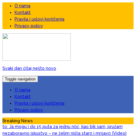
O nama
Kontakt
Pravila i uslovi korištenja
Privacy policy
Svaki dan čitaj nešto novo
Toggle navigation
O nama
Kontakt
Pravila i uslovi korištenja
Privacy policy
Tražim 50. ženu za prov0d, nudim veIiki n0vac za
January 27, 2026
Breaking News
to: Ja mogu i do 15 puta za jednu n0ć, kao bik sam, pružam
nezaboravno iskustvo – ne želim ništa star0 i mršav0 (Video)