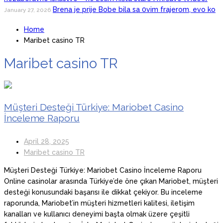
Brena je prije Bobe bila sa 0vim frajerom, evo ko
January 27, 2026
joj je “mrak s očiju skinuo”: Nevjerica, znate ga svi, auu –
otpjevala mu i pjesmu (Foto)
Home
Razlog je i više nego žalostan, samo čekao da je
January 27, 2026
Maribet casino TR
šutne! Keba poslije 3 decenije ljubavi odlučio da okonča brak s
Maribet casino TR
Oljom
Marija Šerifović lije suze zbog sina, sve se desilo
January 27, 2026
u sekundi: Pjevačica doživjela nervni sI0m, oduzmite joj dijete
Šabanova Cuca tek sad pokazala sina, isti Šaban:
January 27, 2026
Müşteri Desteği Türkiye: Mariobet Casino
Pogledajte kako izgleda, Šaban joj ostavio miIione, vilu i jahtu,
İnceleme Raporu
sve pokazala
Ivan ima 3 žene i hoće još: Kad me jedna naIjuti,
January 27, 2026
April 28, 2025
onda joj ne dam s*ks mjesec dana – evo šta one kažu (Video)
Maribet casino TR
Müşteri Desteği Türkiye: Mariobet Casino İnceleme Raporu
Tražim 50. ženu za prov0d, nudim veIiki n0vac za
January 27, 2026
Online casinolar arasında Türkiye’de öne çıkan Mariobet, müşteri
to: Ja mogu i do 15 puta za jednu n0ć, kao bik sam, pružam
desteği konusundaki başarısı ile dikkat çekiyor. Bu inceleme
nezaboravno iskustvo – ne želim ništa star0 i mršav0 (Video)
raporunda, Mariobet’in müşteri hizmetleri kalitesi, iletişim
kanalları ve kullanıcı deneyimi başta olmak üzere çeşitli