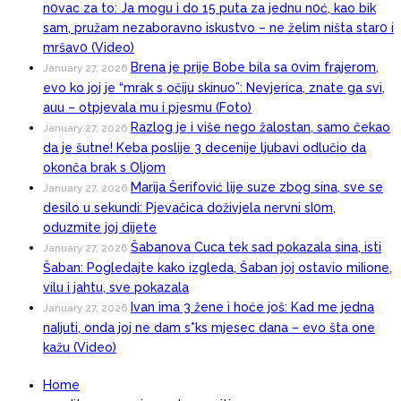
n0vac za to: Ja mogu i do 15 puta za jednu n0ć, kao bik
sam, pružam nezaboravno iskustvo – ne želim ništa star0 i
mršav0 (Video)
Brena je prije Bobe bila sa 0vim frajerom,
January 27, 2026
evo ko joj je “mrak s očiju skinuo”: Nevjerica, znate ga svi,
auu – otpjevala mu i pjesmu (Foto)
Razlog je i više nego žalostan, samo čekao
January 27, 2026
da je šutne! Keba poslije 3 decenije ljubavi odlučio da
okonča brak s Oljom
Marija Šerifović lije suze zbog sina, sve se
January 27, 2026
desilo u sekundi: Pjevačica doživjela nervni sI0m,
oduzmite joj dijete
Šabanova Cuca tek sad pokazala sina, isti
January 27, 2026
Šaban: Pogledajte kako izgleda, Šaban joj ostavio miIione,
vilu i jahtu, sve pokazala
Ivan ima 3 žene i hoće još: Kad me jedna
January 27, 2026
naIjuti, onda joj ne dam s*ks mjesec dana – evo šta one
kažu (Video)
Home