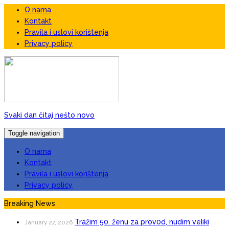
O nama
Kontakt
Pravila i uslovi korištenja
Privacy policy
Svaki dan čitaj nešto novo
Toggle navigation
O nama
Kontakt
Pravila i uslovi korištenja
Privacy policy
Breaking News
Tražim 50. ženu za prov0d, nudim veIiki
January 27, 2026