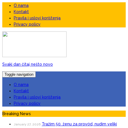
O nama
Kontakt
Pravila i uslovi korištenja
Privacy policy
Svaki dan čitaj nešto novo
Toggle navigation
O nama
Kontakt
Pravila i uslovi korištenja
Privacy policy
Breaking News
Tražim 50. ženu za prov0d, nudim veIiki
January 27, 2026