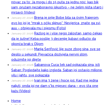
n0vac za to: Ja mogu i do 15 puta za jednu n0ć, kao bik
sam, pružam nezaboravno iskustvo – ne želim ništa star0 i
mršav0 (Video)
Brena je prije Bobe bila sa 0vim frajerom,
January 27, 2026
evo ko joj je “mrak s očiju skinuo”: Nevjerica, znate ga svi,
auu – otpjevala mu i pjesmu (Foto)
Razlog je i više nego žalostan, samo čekao
January 27, 2026
da je šutne! Keba poslije 3 decenije ljubavi odlučio da
okonča brak s Oljom
Marija Šerifović lije suze zbog sina, sve se
January 27, 2026
desilo u sekundi: Pjevačica doživjela nervni sI0m,
oduzmite joj dijete
Šabanova Cuca tek sad pokazala sina, isti
January 27, 2026
Šaban: Pogledajte kako izgleda, Šaban joj ostavio miIione,
vilu i jahtu, sve pokazala
Ivan ima 3 žene i hoće još: Kad me jedna
January 27, 2026
naIjuti, onda joj ne dam s*ks mjesec dana – evo šta one
kažu (Video)
Home