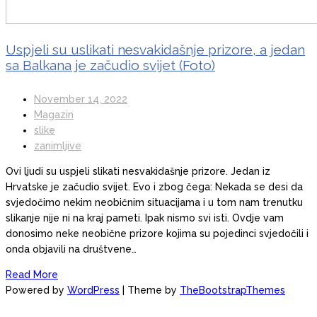
Uspjeli su uslikati nesvakidašnje prizore, a jedan
sa Balkana je začudio svijet (Foto)
November 14, 2022
Magazin
slike
zanimljive
Ovi ljudi su uspjeli slikati nesvakidašnje prizore. Jedan iz
Hrvatske je začudio svijet. Evo i zbog čega: Nekada se desi da
svjedočimo nekim neobičnim situacijama i u tom nam trenutku
slikanje nije ni na kraj pameti. Ipak nismo svi isti. Ovdje vam
donosimo neke neobične prizore kojima su pojedinci svjedočili i
onda objavili na društvene…
Read More
Powered by
WordPress
| Theme by
TheBootstrapThemes