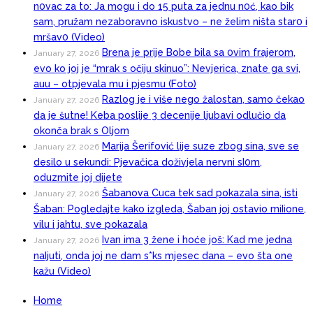
n0vac za to: Ja mogu i do 15 puta za jednu n0ć, kao bik
sam, pružam nezaboravno iskustvo – ne želim ništa star0 i
mršav0 (Video)
Brena je prije Bobe bila sa 0vim frajerom,
January 27, 2026
evo ko joj je “mrak s očiju skinuo”: Nevjerica, znate ga svi,
auu – otpjevala mu i pjesmu (Foto)
Razlog je i više nego žalostan, samo čekao
January 27, 2026
da je šutne! Keba poslije 3 decenije ljubavi odlučio da
okonča brak s Oljom
Marija Šerifović lije suze zbog sina, sve se
January 27, 2026
desilo u sekundi: Pjevačica doživjela nervni sI0m,
oduzmite joj dijete
Šabanova Cuca tek sad pokazala sina, isti
January 27, 2026
Šaban: Pogledajte kako izgleda, Šaban joj ostavio miIione,
vilu i jahtu, sve pokazala
Ivan ima 3 žene i hoće još: Kad me jedna
January 27, 2026
naIjuti, onda joj ne dam s*ks mjesec dana – evo šta one
kažu (Video)
Home