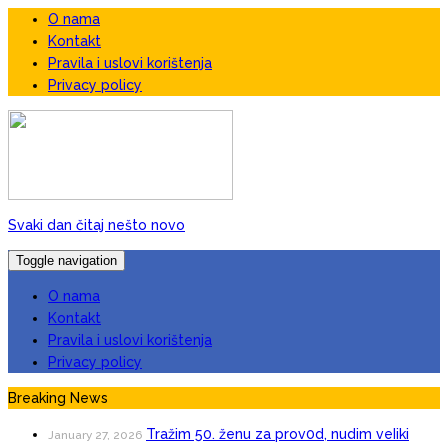
O nama
Kontakt
Pravila i uslovi korištenja
Privacy policy
Svaki dan čitaj nešto novo
Toggle navigation
O nama
Kontakt
Pravila i uslovi korištenja
Privacy policy
Breaking News
Tražim 50. ženu za prov0d, nudim veIiki
January 27, 2026