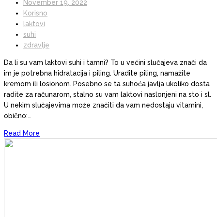
November 19, 2022
Korisno
laktovi
suhi
zdravlje
Da li su vam laktovi suhi i tamni? To u većini slučajeva znači da
im je potrebna hidratacija i piling. Uradite piling, namažite
kremom ili losionom. Posebno se ta suhoća javlja ukoliko dosta
radite za računarom, stalno su vam laktovi naslonjeni na sto i sl.
U nekim slučajevima može značiti da vam nedostaju vitamini,
obično:…
Read More