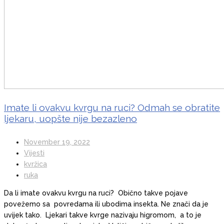
Imate li ovakvu kvrgu na ruci? Odmah se obratite
ljekaru, uopšte nije bezazleno
November 19, 2022
Vijesti
kvržica
ruka
Da li imate ovakvu kvrgu na ruci? Obično takve pojave
povežemo sa povredama ili ubodima insekta. Ne znači da je
uvijek tako. Ljekari takve kvrge nazivaju higromom, a to je