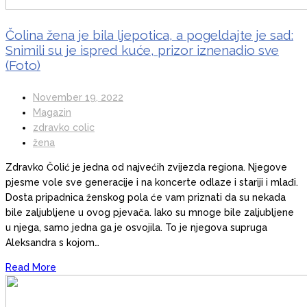
Čolina žena je bila ljepotica, a pogeldajte je sad:
Snimili su je ispred kuće, prizor iznenadio sve
(Foto)
November 19, 2022
Magazin
zdravko colic
žena
Zdravko Čolić je jedna od najvećih zvijezda regiona. Njegove
pjesme vole sve generacije i na koncerte odlaze i stariji i mlađi.
Dosta pripadnica ženskog pola će vam priznati da su nekada
bile zaljubljene u ovog pjevača. Iako su mnoge bile zaljubljene
u njega, samo jedna ga je osvojila. To je njegova supruga
Aleksandra s kojom…
Read More