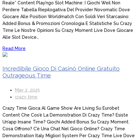
Reale” Content Play’ngo Slot Machine: I Giochi Weil Non
Perdere Tabella Riepilogativa Del Provider Novomatic Dove
Giocare Alle Position Worldmatch Con Soldi Veri Starcasino:
Added Bonus & Promozioni Cronologia E Statistiche Su Crazy
Time Le Nostre Opinioni Su Crazy Moment Live Dove Giocare
Alle Slot Device…
Read More
Incredibile Gioco Di Casinò Online Gratuito
Outrageous Time
May 2, 2025
crazy time
Crazy Time Gioca Al Game Show Are Living Su Eurobet
Content Che Cos’è La Demonstration Di Crazy Time? Esiste
Un’app Insane Time? Giochi Added Bonus Su Crazy Moment:
Cosa Offrono? C’è Una Chat Nel Gioco Online? Crazy Time
Demonstration Italy Migliori System Per Crazy Time Live Dove