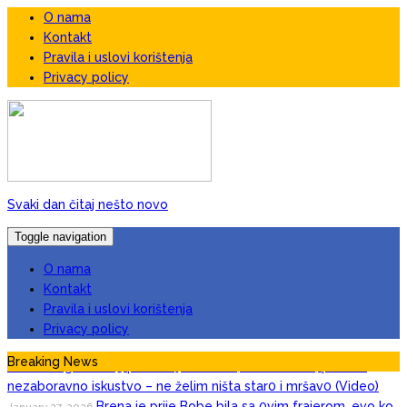
O nama
Kontakt
Pravila i uslovi korištenja
Privacy policy
Svaki dan čitaj nešto novo
Toggle navigation
O nama
Kontakt
Pravila i uslovi korištenja
Tražim 50. ženu za prov0d, nudim veIiki n0vac za
January 27, 2026
Privacy policy
to: Ja mogu i do 15 puta za jednu n0ć, kao bik sam, pružam
Breaking News
nezaboravno iskustvo – ne želim ništa star0 i mršav0 (Video)
Brena je prije Bobe bila sa 0vim frajerom, evo ko
January 27, 2026