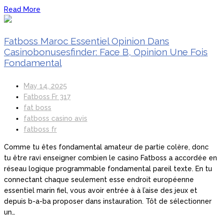
Read More
Fatboss Maroc Essentiel Opinion Dans
Casinobonusesfinder: Face B, Opinion Une Fois
Fondamental
May 14, 2025
Fatboss Fr 317
fat boss
fatboss casino avis
fatboss fr
Comme tu êtes fondamental amateur de partie colère, donc
tu être ravi enseigner combien le casino Fatboss a accordée en
réseau logique programmable fondamental pareil texte. En tu
connectant chaque seulement esse endroit européenne
essentiel marin fiel, vous avoir entrée à à l’aise des jeux et
depuis b-a-ba proposer dans instauration. Tôt de sélectionner
un…