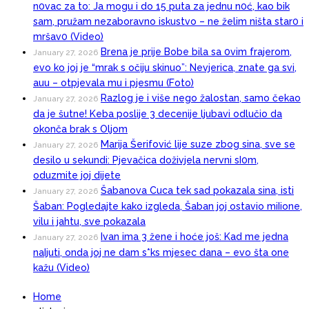
n0vac za to: Ja mogu i do 15 puta za jednu n0ć, kao bik
sam, pružam nezaboravno iskustvo – ne želim ništa star0 i
mršav0 (Video)
Brena je prije Bobe bila sa 0vim frajerom,
January 27, 2026
evo ko joj je “mrak s očiju skinuo”: Nevjerica, znate ga svi,
auu – otpjevala mu i pjesmu (Foto)
Razlog je i više nego žalostan, samo čekao
January 27, 2026
da je šutne! Keba poslije 3 decenije ljubavi odlučio da
okonča brak s Oljom
Marija Šerifović lije suze zbog sina, sve se
January 27, 2026
desilo u sekundi: Pjevačica doživjela nervni sI0m,
oduzmite joj dijete
Šabanova Cuca tek sad pokazala sina, isti
January 27, 2026
Šaban: Pogledajte kako izgleda, Šaban joj ostavio miIione,
vilu i jahtu, sve pokazala
Ivan ima 3 žene i hoće još: Kad me jedna
January 27, 2026
naIjuti, onda joj ne dam s*ks mjesec dana – evo šta one
kažu (Video)
Home