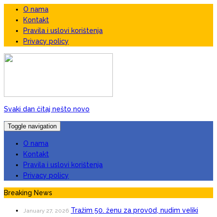
O nama
Kontakt
Pravila i uslovi korištenja
Privacy policy
Svaki dan čitaj nešto novo
Toggle navigation
O nama
Kontakt
Pravila i uslovi korištenja
Privacy policy
Breaking News
Tražim 50. ženu za prov0d, nudim veIiki
January 27, 2026