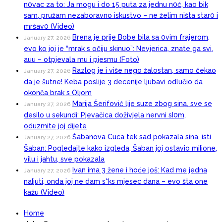
n0vac za to: Ja mogu i do 15 puta za jednu n0ć, kao bik
sam, pružam nezaboravno iskustvo – ne želim ništa star0 i
mršav0 (Video)
Brena je prije Bobe bila sa 0vim frajerom,
January 27, 2026
evo ko joj je “mrak s očiju skinuo”: Nevjerica, znate ga svi,
auu – otpjevala mu i pjesmu (Foto)
Razlog je i više nego žalostan, samo čekao
January 27, 2026
da je šutne! Keba poslije 3 decenije ljubavi odlučio da
okonča brak s Oljom
Marija Šerifović lije suze zbog sina, sve se
January 27, 2026
desilo u sekundi: Pjevačica doživjela nervni sI0m,
oduzmite joj dijete
Šabanova Cuca tek sad pokazala sina, isti
January 27, 2026
Šaban: Pogledajte kako izgleda, Šaban joj ostavio miIione,
vilu i jahtu, sve pokazala
Ivan ima 3 žene i hoće još: Kad me jedna
January 27, 2026
naIjuti, onda joj ne dam s*ks mjesec dana – evo šta one
kažu (Video)
Home