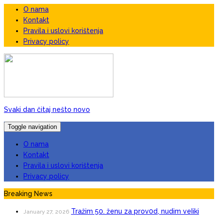
O nama
Kontakt
Pravila i uslovi korištenja
Privacy policy
Svaki dan čitaj nešto novo
Toggle navigation
O nama
Kontakt
Pravila i uslovi korištenja
Privacy policy
Breaking News
Tražim 50. ženu za prov0d, nudim veIiki
January 27, 2026