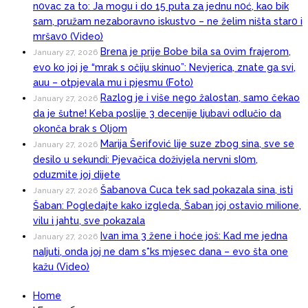
n0vac za to: Ja mogu i do 15 puta za jednu n0ć, kao bik
sam, pružam nezaboravno iskustvo – ne želim ništa star0 i
mršav0 (Video)
Brena je prije Bobe bila sa 0vim frajerom,
January 27, 2026
evo ko joj je “mrak s očiju skinuo”: Nevjerica, znate ga svi,
auu – otpjevala mu i pjesmu (Foto)
Razlog je i više nego žalostan, samo čekao
January 27, 2026
da je šutne! Keba poslije 3 decenije ljubavi odlučio da
okonča brak s Oljom
Marija Šerifović lije suze zbog sina, sve se
January 27, 2026
desilo u sekundi: Pjevačica doživjela nervni sI0m,
oduzmite joj dijete
Šabanova Cuca tek sad pokazala sina, isti
January 27, 2026
Šaban: Pogledajte kako izgleda, Šaban joj ostavio miIione,
vilu i jahtu, sve pokazala
Ivan ima 3 žene i hoće još: Kad me jedna
January 27, 2026
naIjuti, onda joj ne dam s*ks mjesec dana – evo šta one
kažu (Video)
Home