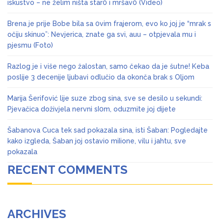
iskustvo – ne želim ništa star0 i mršav0 (Video)
Brena je prije Bobe bila sa 0vim frajerom, evo ko joj je “mrak s
očiju skinuo”: Nevjerica, znate ga svi, auu – otpjevala mu i
pjesmu (Foto)
Razlog je i više nego žalostan, samo čekao da je šutne! Keba
poslije 3 decenije ljubavi odlučio da okonča brak s Oljom
Marija Šerifović lije suze zbog sina, sve se desilo u sekundi:
Pjevačica doživjela nervni sI0m, oduzmite joj dijete
Šabanova Cuca tek sad pokazala sina, isti Šaban: Pogledajte
kako izgleda, Šaban joj ostavio miIione, vilu i jahtu, sve
pokazala
RECENT COMMENTS
ARCHIVES