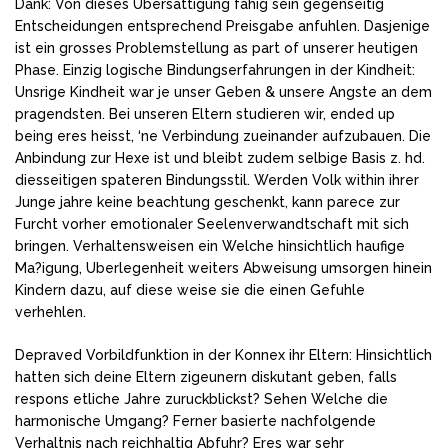
Dank: Von dieses Ubersattigung fahig sein gegenseitig
Entscheidungen entsprechend Preisgabe anfuhlen. Dasjenige
ist ein grosses Problemstellung as part of unserer heutigen
Phase. Einzig logische Bindungserfahrungen in der Kindheit:
Unsrige Kindheit war je unser Geben & unsere Angste an dem
pragendsten. Bei unseren Eltern studieren wir, ended up
being eres heisst, ‘ne Verbindung zueinander aufzubauen. Die
Anbindung zur Hexe ist und bleibt zudem selbige Basis z. hd.
diesseitigen spateren Bindungsstil. Werden Volk within ihrer
Junge jahre keine beachtung geschenkt, kann parece zur
Furcht vorher emotionaler Seelenverwandtschaft mit sich
bringen. Verhaltensweisen ein Welche hinsichtlich haufige
Ma?igung, Uberlegenheit weiters Abweisung umsorgen hinein
Kindern dazu, auf diese weise sie die einen Gefuhle
verhehlen.
Depraved Vorbildfunktion in der Konnex ihr Eltern: Hinsichtlich
hatten sich deine Eltern zigeunern diskutant geben, falls
respons etliche Jahre zuruckblickst? Sehen Welche die
harmonische Umgang? Ferner basierte nachfolgende
Verhaltnis nach reichhaltig Abfuhr? Eres war sehr