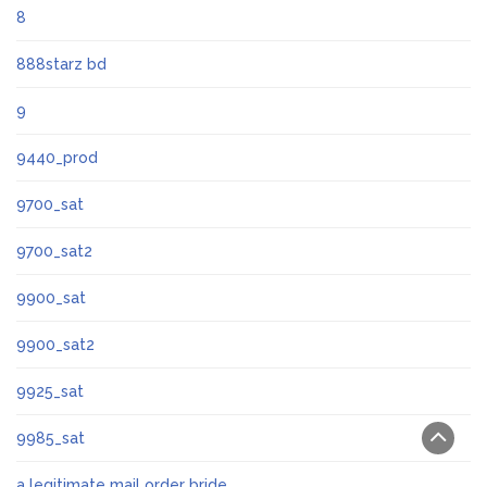
8
888starz bd
9
9440_prod
9700_sat
9700_sat2
9900_sat
9900_sat2
9925_sat
9985_sat
a legitimate mail order bride