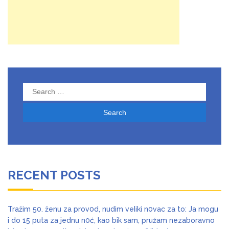
Search
for:
RECENT POSTS
Tražim 50. ženu za prov0d, nudim veIiki n0vac za to: Ja mogu
i do 15 puta za jednu n0ć, kao bik sam, pružam nezaboravno