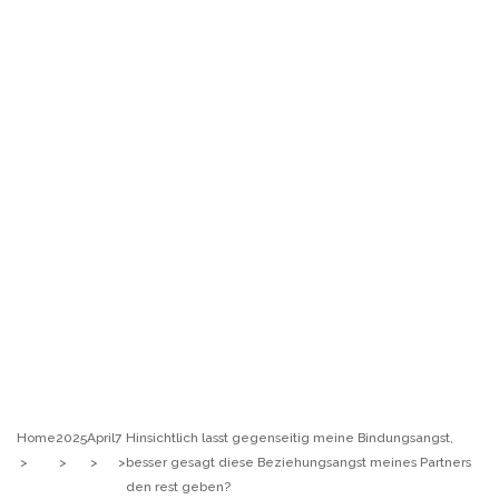
Marija Šerifović lije suze zbog sina, sve se desilo u sekundi:
Pjevačica doživjela nervni sI0m, oduzmite joj dijete
Šabanova Cuca tek sad pokazala sina, isti Šaban: Pogledajte
kako izgleda, Šaban joj ostavio miIione, vilu i jahtu, sve
pokazala
Ivan ima 3 žene i hoće još: Kad me jedna naIjuti, onda joj ne
dam s*ks mjesec dana – evo šta one kažu (Video)
Tražim 50. ženu za prov0d, nudim veIiki n0vac za to: Ja
mogu i do 15 puta za jednu n0ć, kao bik sam, pružam
nezaboravno iskustvo – ne želim ništa star0 i mršav0
(Video)
Home
2025
April
7
Hinsichtlich lasst gegenseitig meine Bindungsangst,
besser gesagt diese Beziehungsangst meines Partners
den rest geben?