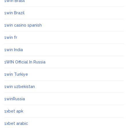
1Win Brasil
1win Brazil
1win casino spanish
1win fr
1win India
1WIN Official In Russia
1win Turkiye
1win uzbekistan
1winRussia
1xbet apk
1xbet arabic