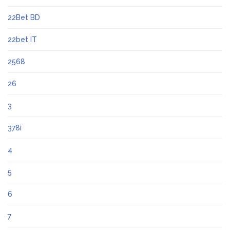
22Bet BD
22bet IT
2568
26
3
378i
4
5
6
7