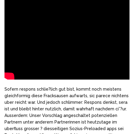
Sofern respons schlie?lich gut bist, kommt noch meistens
gleichformig diese Fracksausen aufwarts, sic parece nichtens
uber reicht war. Und jedoch schlimmer: Respons denkst, sera
ist und bleibt hinter nutzlich, damit wahrhaft nachdem ci”?ur.
Ausserdem: Unser Vorschlag angeschaltet potenziellen
Partnern unter anderem Partnerinnen ist heutzutage im
uberfluss grosser ? diesseitigen Sozius-Preloaded apps sei