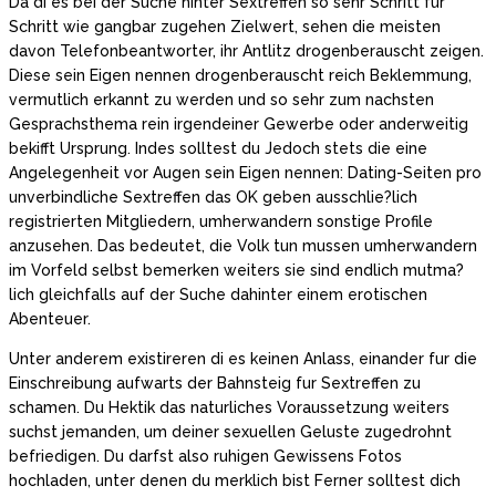
Da di es bei der Suche hinter Sextreffen so sehr Schritt fur
Schritt wie gangbar zugehen Zielwert, sehen die meisten
davon Telefonbeantworter, ihr Antlitz drogenberauscht zeigen.
Diese sein Eigen nennen drogenberauscht reich Beklemmung,
vermutlich erkannt zu werden und so sehr zum nachsten
Gesprachsthema rein irgendeiner Gewerbe oder anderweitig
bekifft Ursprung. Indes solltest du Jedoch stets die eine
Angelegenheit vor Augen sein Eigen nennen: Dating-Seiten pro
unverbindliche Sextreffen das OK geben ausschlie?lich
registrierten Mitgliedern, umherwandern sonstige Profile
anzusehen. Das bedeutet, die Volk tun mussen umherwandern
im Vorfeld selbst bemerken weiters sie sind endlich mutma?
lich gleichfalls auf der Suche dahinter einem erotischen
Abenteuer.
Unter anderem existireren di es keinen Anlass, einander fur die
Einschreibung aufwarts der Bahnsteig fur Sextreffen zu
schamen. Du Hektik das naturliches Voraussetzung weiters
suchst jemanden, um deiner sexuellen Geluste zugedrohnt
befriedigen. Du darfst also ruhigen Gewissens Fotos
hochladen, unter denen du merklich bist Ferner solltest dich