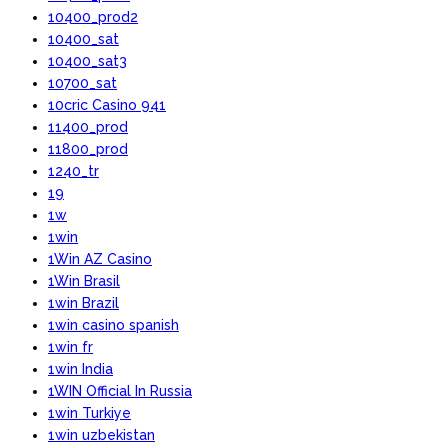
10400_prod2
10400_sat
10400_sat3
10700_sat
10cric Casino 941
11400_prod
11800_prod
1240_tr
19
1w
1win
1Win AZ Casino
1Win Brasil
1win Brazil
1win casino spanish
1win fr
1win India
1WIN Official In Russia
1win Turkiye
1win uzbekistan