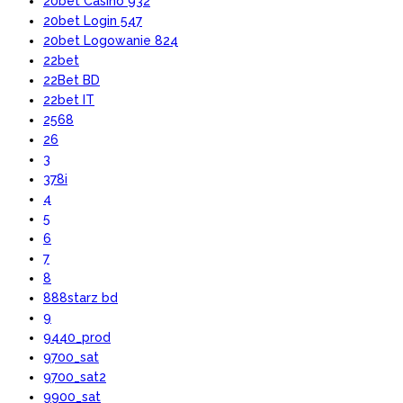
20bet Casino 932
20bet Login 547
20bet Logowanie 824
22bet
22Bet BD
22bet IT
2568
26
3
378i
4
5
6
7
8
888starz bd
9
9440_prod
9700_sat
9700_sat2
9900_sat