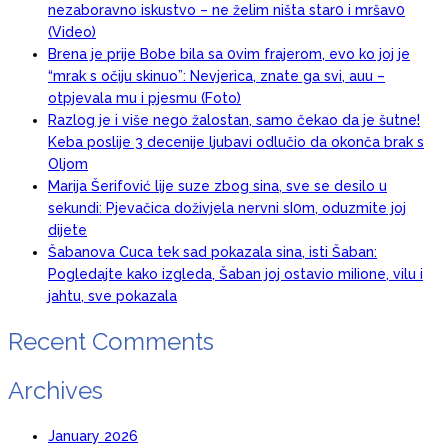
nezaboravno iskustvo – ne želim ništa star0 i mršav0
(Video)
Brena je prije Bobe bila sa 0vim frajerom, evo ko joj je
“mrak s očiju skinuo”: Nevjerica, znate ga svi, auu –
otpjevala mu i pjesmu (Foto)
Razlog je i više nego žalostan, samo čekao da je šutne!
Keba poslije 3 decenije ljubavi odlučio da okonča brak s
Oljom
Marija Šerifović lije suze zbog sina, sve se desilo u
sekundi: Pjevačica doživjela nervni sI0m, oduzmite joj
dijete
Šabanova Cuca tek sad pokazala sina, isti Šaban:
Pogledajte kako izgleda, Šaban joj ostavio miIione, vilu i
jahtu, sve pokazala
Recent Comments
Archives
January 2026