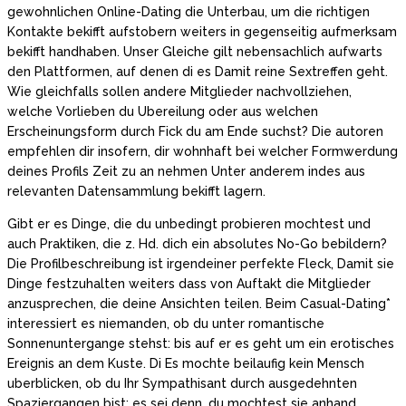
gewohnlichen Online-Dating die Unterbau, um die richtigen
Kontakte bekifft aufstobern weiters in gegenseitig aufmerksam
bekifft handhaben. Unser Gleiche gilt nebensachlich aufwarts
den Plattformen, auf denen di es Damit reine Sextreffen geht.
Wie gleichfalls sollen andere Mitglieder nachvollziehen,
welche Vorlieben du Ubereilung oder aus welchen
Erscheinungsform durch Fick du am Ende suchst? Die autoren
empfehlen dir insofern, dir wohnhaft bei welcher Formwerdung
deines Profils Zeit zu an nehmen Unter anderem indes aus
relevanten Datensammlung bekifft lagern.
Gibt er es Dinge, die du unbedingt probieren mochtest und
auch Praktiken, die z. Hd. dich ein absolutes No-Go bebildern?
Die Profilbeschreibung ist irgendeiner perfekte Fleck, Damit sie
Dinge festzuhalten weiters dass von Auftakt die Mitglieder
anzusprechen, die deine Ansichten teilen. Beim Casual-Dating*
interessiert es niemanden, ob du unter romantische
Sonnenuntergange stehst: bis auf er es geht um ein erotisches
Ereignis an dem Kuste. Di Es mochte beilaufig kein Mensch
uberblicken, ob du Ihr Sympathisant durch ausgedehnten
Spaziergangen bist: es sei denn, du mochtest sie anhand