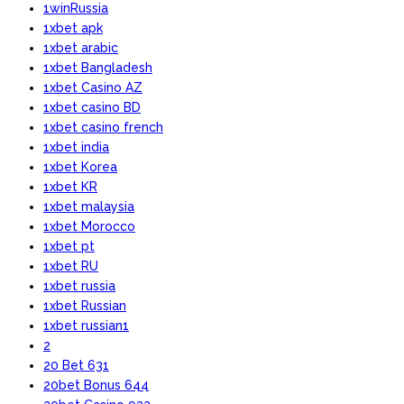
1winRussia
1xbet apk
1xbet arabic
1xbet Bangladesh
1xbet Casino AZ
1xbet casino BD
1xbet casino french
1xbet india
1xbet Korea
1xbet KR
1xbet malaysia
1xbet Morocco
1xbet pt
1xbet RU
1xbet russia
1xbet Russian
1xbet russian1
2
20 Bet 631
20bet Bonus 644