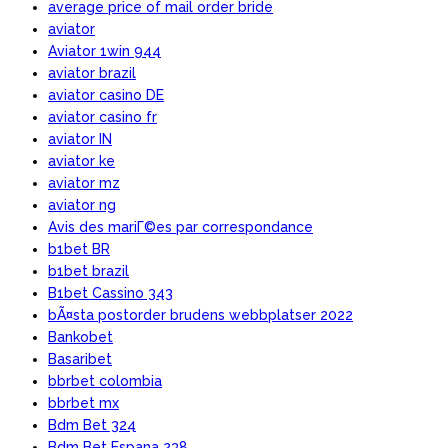
average price of mail order bride
aviator
Aviator 1win 944
aviator brazil
aviator casino DE
aviator casino fr
aviator IN
aviator ke
aviator mz
aviator ng
Avis des mariГ©es par correspondance
b1bet BR
b1bet brazil
B1bet Cassino 343
bÃ¤sta postorder brudens webbplatser 2022
Bankobet
Basaribet
bbrbet colombia
bbrbet mx
Bdm Bet 324
Bdm Bet Espana 238