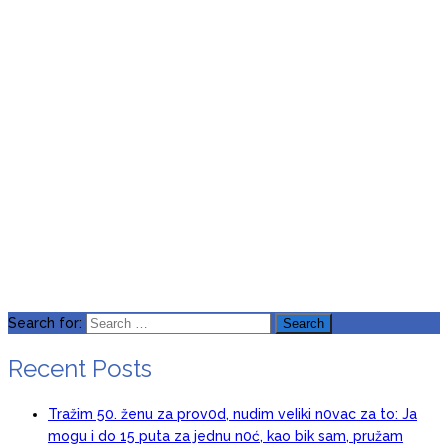
Search for:
Recent Posts
Tražim 50. ženu za prov0d, nudim veIiki n0vac za to: Ja
mogu i do 15 puta za jednu n0ć, kao bik sam, pružam