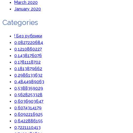
March 2020
January 2020
Categories
! Без рубрики
0,0827220684
0,1210860227
0,1438176076
0,1781118702
0,1813879662
0,2986133632
0,4844989063
0,5388359029
0,5628253328
0,6036903647
0,6074314179
0,6092216925
0,6422886155
0,7221110413