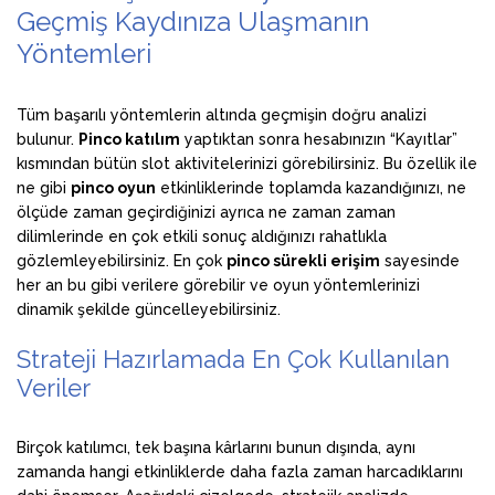
Geçmiş Kaydınıza Ulaşmanın
Yöntemleri
Tüm başarılı yöntemlerin altında geçmişin doğru analizi
bulunur.
Pinco katılım
yaptıktan sonra hesabınızın “Kayıtlar”
kısmından bütün slot aktivitelerinizi görebilirsiniz. Bu özellik ile
ne gibi
pinco oyun
etkinliklerinde toplamda kazandığınızı, ne
ölçüde zaman geçirdiğinizi ayrıca ne zaman zaman
dilimlerinde en çok etkili sonuç aldığınızı rahatlıkla
gözlemleyebilirsiniz. En çok
pinco sürekli erişim
sayesinde
her an bu gibi verilere görebilir ve oyun yöntemlerinizi
dinamik şekilde güncelleyebilirsiniz.
Strateji Hazırlamada En Çok Kullanılan
Veriler
Birçok katılımcı, tek başına kârlarını bunun dışında, aynı
zamanda hangi etkinliklerde daha fazla zaman harcadıklarını