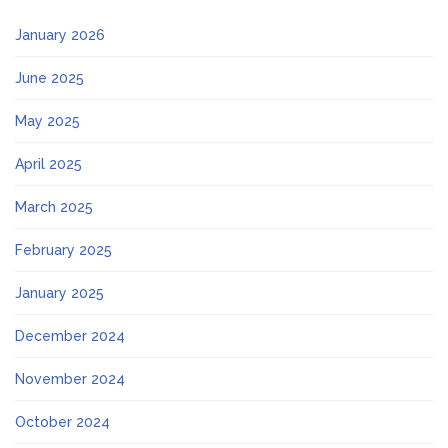
January 2026
June 2025
May 2025
April 2025
March 2025
February 2025
January 2025
December 2024
November 2024
October 2024