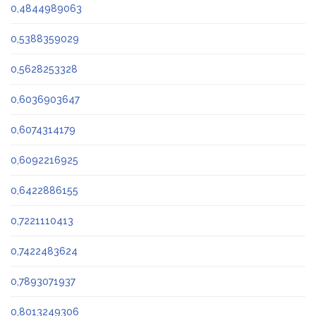
0,4844989063
0,5388359029
0,5628253328
0,6036903647
0,6074314179
0,6092216925
0,6422886155
0,7221110413
0,7422483624
0,7893071937
0,8013249306