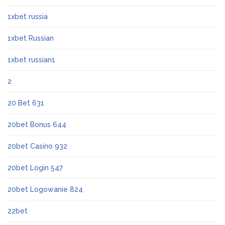
1xbet russia
1xbet Russian
1xbet russian1
2
20 Bet 631
20bet Bonus 644
20bet Casino 932
20bet Login 547
20bet Logowanie 824
22bet