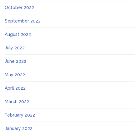
October 2022
September 2022
August 2022
July 2022
June 2022
May 2022
April 2022
March 2022
February 2022
January 2022