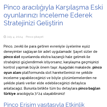
Pinco aracılığıyla Karşılaşma Eski
oyunlarınızı İnceleme Ederek
Stratejinizi Geliştirin
July 4, 2024
Pinco şikayet
Pinco, zevkli ile para getiren evreniyle üyelerine eşsiz
deneyimler sağlayan bir adet uygulamadır. Şayet sizler de
pinco slot
oyunlarında ekstra kazançlı hale gelmek ile
stratejinizi güçlendirmek istiyorsanız, karşılaşma geçmişinizi
kontrol yapmak büyük önem taşır. Aşağıdaki makalede,
pinco
oyun alanı
platformunda slot hareketlerinizi ne şekilde
inceleme yapabileceğinizi ve böyle çözümlemelerden ne
şekilde planlı veriler elde edebileceğinizi detaylıca
anlatacağız. Bununla birlikte tüm bu detaylara
pinco bağlan
türkiye
aracılığıyla 7/24 ulaşabilirsiniz!
Pinco Erişim vasıtasıyla Etkinlik