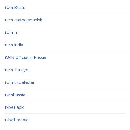
1win Brazil
1win casino spanish
1win fr
1win India
1WIN Official In Russia
1win Turkiye
1win uzbekistan
1winRussia
1xbet apk
1xbet arabic