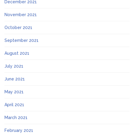
December 2021
November 2021
October 2021
September 2021
August 2021
July 2021
June 2021
May 2021
April 2021
March 2021
February 2021