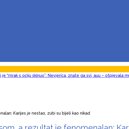
j je “mrak s očiju skinuo”: Nevjerica, znate ga svi, auu – otpjevala m
utne! Keba poslije 3 decenije ljubavi odlučio da okonča brak s Oljo
u sekundi: Pjevačica doživjela nervni sI0m, oduzmite joj dijete
gledajte kako izgleda, Šaban joj ostavio miIione, vilu i jahtu, sve 
onda joj ne dam s*ks mjesec dana – evo šta one kažu (Video)
o: Ja mogu i do 15 puta za jednu n0ć, kao bik sam, pružam nezabora
n: Karijes je nestao, zubi su bijeli kao nikad
 a rezultat je fenomenalan: Karijes