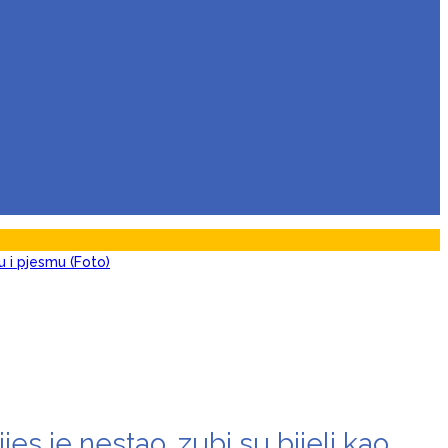
u i pjesmu (Foto)
m
pokazala
vno iskustvo – ne želim ništa star0 i mršav0 (Video)
 je nestao, zubi su bijeli kao