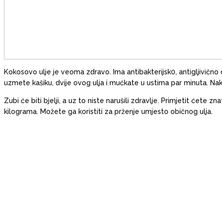
Kokosovo ulje je veoma zdravo. Ima antibakterijsk0, antigljivičn
uzmete kašiku, dvije ovog ulja i mućkate u ustima par minuta. Nak
Zubi će biti bjelji, a uz to niste narušili zdravlje. Primjetit ćete z
kilograma. Možete ga koristiti za prženje umjesto običnog ulja.