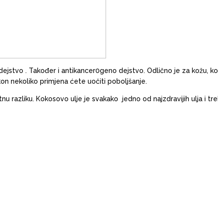
o dejstvo . Također i antikancer0geno dejstvo. Odlično je za kožu,
on nekoliko primjena ćete uočiti poboljšanje.
natnu razliku. Kokosovo ulje je svakako jedno od najzdravijih ulja i tr