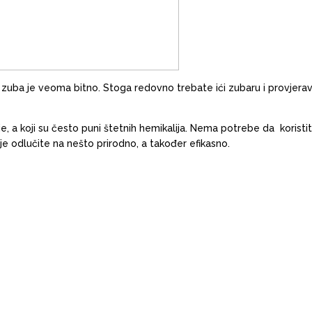
ba je veoma bitno. Stoga redovno trebate ići zubaru i provjeravat
a koji su često puni štetnih hemikalija. Nema potrebe da koristite 
e odlučite na nešto prirodno, a također efikasno.