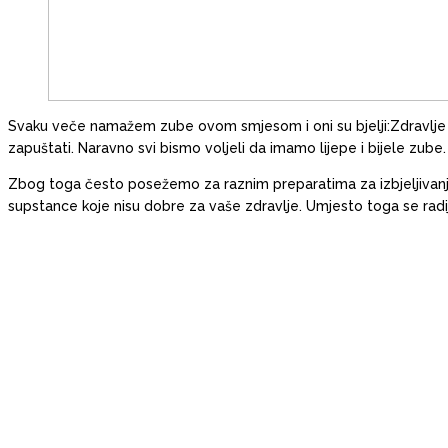
Svaku veče namažem zube ovom smjesom i oni su bjelji:Zdravlje zu
zapuštati. Naravno svi bismo voljeli da imamo lijepe i bijele zube.
Zbog toga često posežemo za raznim preparatima za izbjeljivanje, 
supstance koje nisu dobre za vaše zdravlje. Umjesto toga se radij