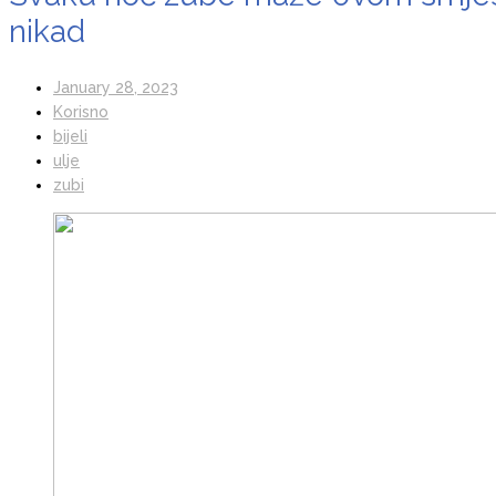
nikad
January 28, 2023
Korisno
bijeli
ulje
zubi