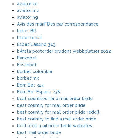
aviator ke
aviator mz
aviator ng
Avis des mariГ©es par correspondance
b1bet BR
b1bet brazil
B1bet Cassino 343
bÃ¤sta postorder brudens webbplatser 2022
Bankobet
Basaribet
bbrbet colombia
bbrbet mx
Bdm Bet 324
Bdm Bet Espana 238
best countries for a mail order bride
best country for mail order bride
best country for mail order bride reddit
best country to find a mail order bride
best legit mail order bride websites
best mail order bride