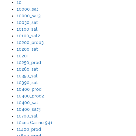
10
10000_sat
10000_sat3
10030_sat
10100_sat
10100_sat2
10200_prod3
10200_sat
1020i
10250_prod
10260_sat
10350_sat
10390_sat
10400_prod
10400_prod2
10400_sat
10400_sat3
10700_sat
10cric Casino 941
11400_prod