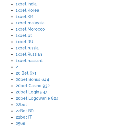
1xbet india
1xbet Korea
1xbet KR
1xbet malaysia
1xbet Morocco
1xbet pt
1xbet RU
1xbet russia
1xbet Russian
1xbet russian1
2
20 Bet 631
20bet Bonus 644
20bet Casino 932
20bet Login 547
20bet Logowanie 824
22bet
22Bet BD
22bet IT
2568