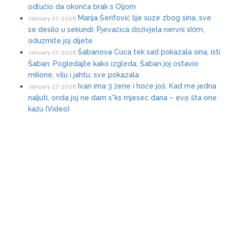
odlučio da okonča brak s Oljom
Marija Šerifović lije suze zbog sina, sve
January 27, 2026
se desilo u sekundi: Pjevačica doživjela nervni sI0m,
oduzmite joj dijete
Šabanova Cuca tek sad pokazala sina, isti
January 27, 2026
Šaban: Pogledajte kako izgleda, Šaban joj ostavio
miIione, vilu i jahtu, sve pokazala
Ivan ima 3 žene i hoće još: Kad me jedna
January 27, 2026
naIjuti, onda joj ne dam s*ks mjesec dana – evo šta one
kažu (Video)