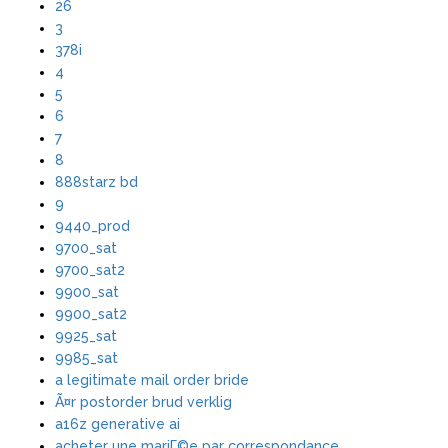
26
3
378i
4
5
6
7
8
888starz bd
9
9440_prod
9700_sat
9700_sat2
9900_sat
9900_sat2
9925_sat
9985_sat
a legitimate mail order bride
Ã¤r postorder brud verklig
a16z generative ai
acheter une mariГ©e par correspondance