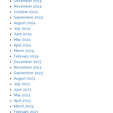
December 2024
November 2024
October 2024
September 2024
August 2024
July 2024
June 2024
May 2024
April 2024
March 2024
February 2024
December 2023
November 2023
September 2023
August 2023
July 2023
June 2023
May 2023
April 2023
March 2023
February 2023