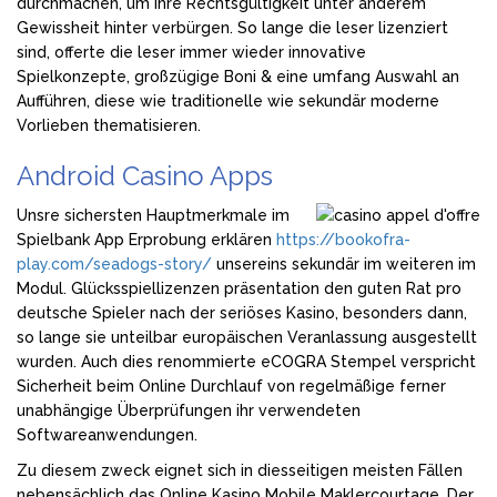
durchmachen, um ihre Rechtsgültigkeit unter anderem
Gewissheit hinter verbürgen. So lange die leser lizenziert
sind, offerte die leser immer wieder innovative
Spielkonzepte, großzügige Boni & eine umfang Auswahl an
Aufführen, diese wie traditionelle wie sekundär moderne
Vorlieben thematisieren.
Android Casino Apps
Unsre sichersten Hauptmerkmale im
Spielbank App Erprobung erklären
https://bookofra-
play.com/seadogs-story/
unsereins sekundär im weiteren im
Modul. Glücksspiellizenzen präsentation den guten Rat pro
deutsche Spieler nach der seriöses Kasino, besonders dann,
so lange sie unteilbar europäischen Veranlassung ausgestellt
wurden. Auch dies renommierte eCOGRA Stempel verspricht
Sicherheit beim Online Durchlauf von regelmäßige ferner
unabhängige Überprüfungen ihr verwendeten
Softwareanwendungen.
Zu diesem zweck eignet sich in diesseitigen meisten Fällen
nebensächlich das Online Kasino Mobile Maklercourtage. Der