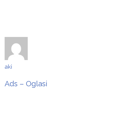
aki
Ads – Oglasi