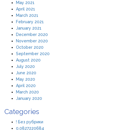
May 2021
April 2021
March 2021
February 2021
January 2021
December 2020
November 2020
October 2020
September 2020
August 2020
July 2020
June 2020
May 2020
April 2020
March 2020
January 2020
Categories
! Без рубрики
0,0827220684