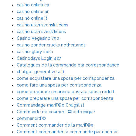
casino onlina ca
casino online ar
casinò online it
casino utan svensk licens
casino utan svesk licens
Casino Vegasino 790
casino zonder crucks netherlands
casino-glory india
Casinodays Login 427
Catalogues de la commande par correspondance
chatgpt generative ai 1
come acquistare una sposa per corrispondenza
come fare una sposa per corrispondenza
come preparare un ordine postale sposa reddit
come preparare una sposa per corrispondenza
Commandage mariГ©e Craigslist
Commande de courrier Г©lectronique
commanditГ©
Comment commander de la mariГ©e
Comment commander la commande par courrier