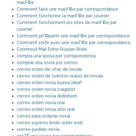
mariГ©e
Comment faire une mariГ©e par correspondance
Comment fonctionne la mariГ©e par courrier
Comment fonctionnent les sites de mariГ©e par
courrier
Comment prГ©parer une mariГ©e par correspondance
Comment sortir avec une mariГ©e par correspondance
Commout Mail Entre Russian Bride
compra una sposa per corrispondenza
comprar una novia por correo
correo orden de citas de novias
correo orden de cuentos reales de novias
correo orden novia buena idea?
correo orden novia craigslist
correo orden novia definitiom
correo orden novia real
correo orden novia sitio real
correo para ordenar novia
correo superior bride order web
correo-pedido-novia