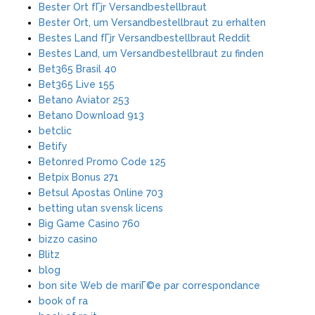
Bester Ort fГјr Versandbestellbraut
Bester Ort, um Versandbestellbraut zu erhalten
Bestes Land fГјr Versandbestellbraut Reddit
Bestes Land, um Versandbestellbraut zu finden
Bet365 Brasil 40
Bet365 Live 155
Betano Aviator 253
Betano Download 913
betclic
Betify
Betonred Promo Code 125
Betpix Bonus 271
Betsul Apostas Online 703
betting utan svensk licens
Big Game Casino 760
bizzo casino
Blitz
blog
bon site Web de mariГ©e par correspondance
book of ra