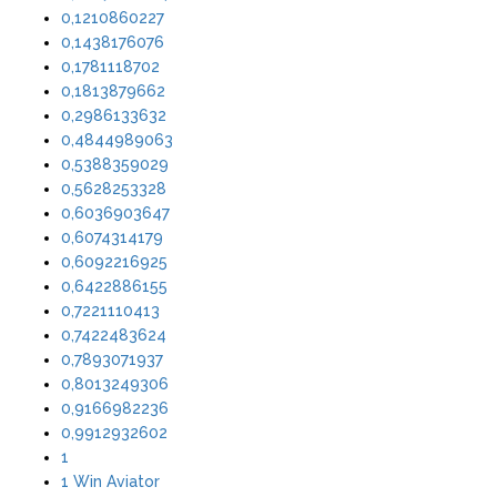
0,1210860227
0,1438176076
0,1781118702
0,1813879662
0,2986133632
0,4844989063
0,5388359029
0,5628253328
0,6036903647
0,6074314179
0,6092216925
0,6422886155
0,7221110413
0,7422483624
0,7893071937
0,8013249306
0,9166982236
0,9912932602
1
1 Win Aviator