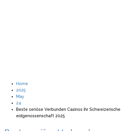
Home
2025
May
24
Beste seriöse Verbunden Casinos ihr Schweizerische
eidgenossenschaft 2025