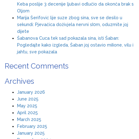
Keba poslije 3 decenije ljubavi odlučio da okonča brak s
Oljom
Marija Šerifović lije suze zbog sina, sve se desilo u
sekundi: Pjevačica doživjela nervni sI0m, oduzmite joj
dijete
Šabanova Cuca tek sad pokazala sina, isti Šaban:
Pogledajte kako izgleda, Šaban joj ostavio miIione, vilu i
jahtu, sve pokazala
Recent Comments
Archives
January 2026
June 2025
May 2025
April 2025
March 2025
February 2025
January 2025