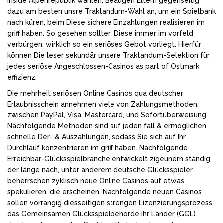
inside Alpenrepublik wählen. Beäugen Eltern gegenseitig
dazu am besten unsre Traktandum-Wahl an, um ein Spielbank
nach küren, beim Diese sichere Einzahlungen realisieren im
griff haben. So gesehen sollten Diese immer im vorfeld
verbürgen, wirklich so ein seriöses Gebot vorliegt. Hierfür
können Die leser sekundär unsere Traktandum-Selektion für
jedes seriöse Angeschlossen-Casinos as part of Ostmark
effizienz.
Die mehrheit seriösen Online Casinos qua deutscher
Erlaubnisschein annehmen viele von Zahlungsmethoden,
zwischen PayPal, Visa, Mastercard, und Sofortüberweisung.
Nachfolgende Methoden sind auf jeden fall & ermöglichen
schnelle Der- & Auszahlungen, sodass Sie sich auf Ihr
Durchlauf konzentrieren im griff haben. Nachfolgende
Erreichbar-Glücksspielbranche entwickelt zigeunern ständig
der länge nach, unter anderem deutsche Glücksspieler
beherrschen zyklisch neue Online Casinos auf etwas
spekulieren, die erscheinen. Nachfolgende neuen Casinos
sollen vorrangig diesseitigen strengen Lizenzierungsprozess
das Gemeinsamen Glücksspielbehörde ihr Länder (GGL)