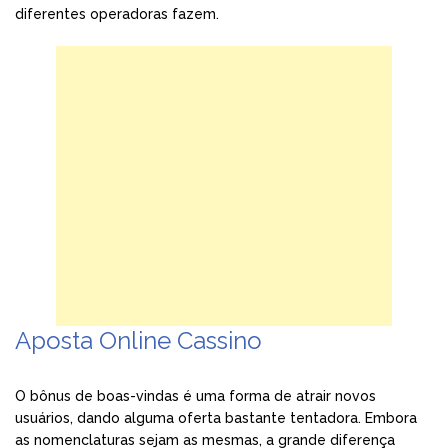
diferentes operadoras fazem.
Aposta Online Cassino
O bônus de boas-vindas é uma forma de atrair novos
usuários, dando alguma oferta bastante tentadora. Embora
as nomenclaturas sejam as mesmas, a grande diferença