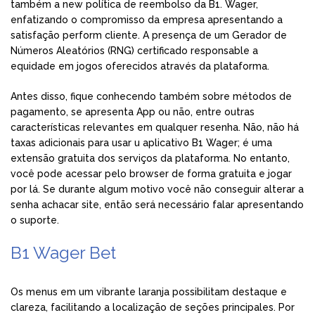
também a new política de reembolso da B1. Wager,
enfatizando o compromisso da empresa apresentando a
satisfação perform cliente. A presença de um Gerador de
Números Aleatórios (RNG) certificado responsable a
equidade em jogos oferecidos através da plataforma.
Antes disso, fique conhecendo também sobre métodos de
pagamento, se apresenta App ou não, entre outras
características relevantes em qualquer resenha. Não, não há
taxas adicionais para usar u aplicativo B1 Wager; é uma
extensão gratuita dos serviços da plataforma. No entanto,
você pode acessar pelo browser de forma gratuita e jogar
por lá. Se durante algum motivo você não conseguir alterar a
senha achacar site, então será necessário falar apresentando
o suporte.
B1 Wager Bet
Os menus em um vibrante laranja possibilitam destaque e
clareza, facilitando a localização de seções principales. Por