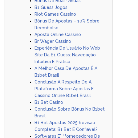
Bônus De Boas-vindas
B1 Guess Jogos
Riot Games Cassino
Bônus De Apostas – 10% Sobre
Reembolso
Aposta Online Cassino
Br Wager Cassino
Experiência De Usuário No Web
Site Da B1 Guess: Navegação
Intuitiva E Prática
A Melhor Casa De Apostas É A
B1bet Brasil
Conclusão A Respeito De A
Plataforma Sobre Apostas E
Cassino Online B1bet Brasil
B1 Bet Casino
Conclusão Sobre Bônus No B1bet
Brasil
B1 Bet Apostas 2025 Revisão
Completa: B1 Bet É Confiável?
Softwares E” “fornecedores De