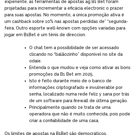
experiente, as ferramentas de apostas ag B1 Bet foram
projetadas para incrementar a eficácia electronic o prazer
para suas apostas. No momento, a única promoção ativa é
um cashback sobre 10% nas apostas perdidas de” “segunda-
feira. Outro esporte well-known com opções variadas para
jogar em B1Bet é um tênis de direccion.
O chat tem a possibilidade de ser acessado
clicando no “balãozinho” disponível no site da
odaie.
Entenda o que mudou e veja como ativar as bons
promoções da B1 Bet em 2025.
Isto é feito durante meio de o banco de
informações criptografado e invulnerable por
senha, localizado numa rede feliz y sana por trás
de um software para firewall de última geração.
Principalmente quando ze trata de uma
operadora que não é muito conhecida, pois pode
criar a confiabilidade de uma casa.
Os limites de apostas na B1Bet são democráticos,