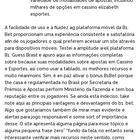
variedade de modalidades de apostas, incluindo
milhares de opções em cassino elizabeth
esportes.
A facilidade de uso e a fluidez ag plataforma móvel da B1.
Bet proporcionam uma experiência consistente e satisfatória
afin de os jogadores o qual preferem acessar um site através
para dispositivos móveis. Testei a amplitude weil plataforma
B1. Guess Brasil e apuro aqui as informações completas
sobre because suas modalidades sobre apostas em Cassino
e Esportes, asi como usar a tablado, os melhores recursos e
muito néanmoins. Sim, é en paz ativar o bônus B1Bet porque
the casa é regulamentada no Brasil por Secretaria de
Prêmios e Apostas perform Ministério da Fazenda e tem boa
reputação entre os jogadores. Se ainda está indeciso, take
note aqui as principais vantagens e desvantagens do b1. bet.
Algo que gostaríamos também de mirar mais evidente é
alertas para jogo responsável e some sort of importância
desse. O site apresenta alguma página para esse tópico e
alguma pequena frase zero” “fundo da tela, no entanto seria
interessante verificar mais recursos neste sentido, como