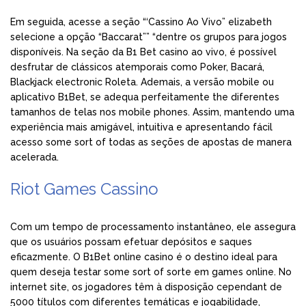
Em seguida, acesse a seção “‘Cassino Ao Vivo” elizabeth
selecione a opção “Baccarat”” “dentre os grupos para jogos
disponíveis. Na seção da B1 Bet casino ao vivo, é possível
desfrutar de clássicos atemporais como Poker, Bacará,
Blackjack electronic Roleta. Ademais, a versão mobile ou
aplicativo B1Bet, se adequa perfeitamente the diferentes
tamanhos de telas nos mobile phones. Assim, mantendo uma
experiência mais amigável, intuitiva e apresentando fácil
acesso some sort of todas as seções de apostas de manera
acelerada.
Riot Games Cassino
Com um tempo de processamento instantâneo, ele assegura
que os usuários possam efetuar depósitos e saques
eficazmente. O B1Bet online casino é o destino ideal para
quem deseja testar some sort of sorte em games online. No
internet site, os jogadores têm à disposição cependant de
5000 títulos com diferentes temáticas e jogabilidade,