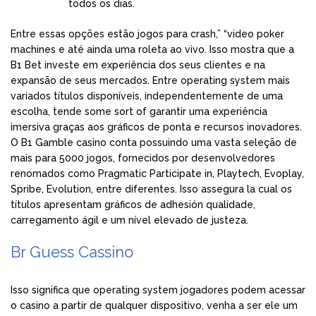
todos os dias.
Entre essas opções estão jogos para crash,” “video poker
machines e até ainda uma roleta ao vivo. Isso mostra que a
B1 Bet investe em experiência dos seus clientes e na
expansão de seus mercados. Entre operating system mais
variados títulos disponíveis, independentemente de uma
escolha, tende some sort of garantir uma experiência
imersiva graças aos gráficos de ponta e recursos inovadores.
O B1 Gamble casino conta possuindo uma vasta seleção de
mais para 5000 jogos, fornecidos por desenvolvedores
renomados como Pragmatic Participate in, Playtech, Evoplay,
Spribe, Evolution, entre diferentes. Isso assegura la cual os
títulos apresentam gráficos de adhesión qualidade,
carregamento ágil e um nível elevado de justeza.
Br Guess Cassino
Isso significa que operating system jogadores podem acessar
o casino a partir de qualquer dispositivo, venha a ser ele um