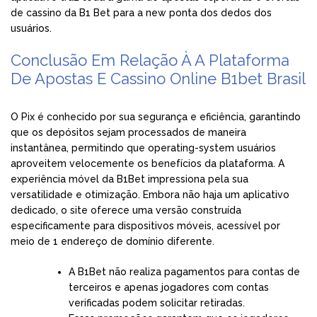
de cassino da B1 Bet para a new ponta dos dedos dos
usuários.
Conclusão Em Relação À A Plataforma
De Apostas E Cassino Online B1bet Brasil
O Pix é conhecido por sua segurança e eficiência, garantindo
que os depósitos sejam processados de maneira
instantânea, permitindo que operating-system usuários
aproveitem velocemente os benefícios da plataforma. A
experiência móvel da B1Bet impressiona pela sua
versatilidade e otimização. Embora não haja um aplicativo
dedicado, o site oferece uma versão construída
especificamente para dispositivos móveis, acessível por
meio de 1 endereço de domínio diferente.
A B1Bet não realiza pagamentos para contas de
terceiros e apenas jogadores com contas
verificadas podem solicitar retiradas.