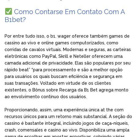
Como Contarse Em Contato Com A
B1bet?
Por entre tudo isso, o b1. wager oferece também games de
cassino ao vivo e online games computorizados, como
corridas de cavalos virtuais. Modernas e seguras, as carteiras
eletrônicas como PayPal, Skrill e Neteller oferecem uma
camada adicional de privacidade. Elas são populares por seu
rápido beat” “para processamento e são a melhor opção
para usuários os quais buscam eficiência e segurança em
suas transações. Voltado em virtude de os clientes
existentes, o Bônus sobre Recarga da B1 Bet agrega monto
ao envolvimento contínuo dos usuários.
Proporcionando, assim, uma experiência única at the com
recursos únicos para um retorno mais substancial. A seção do
cassino é bastante íntegral, incluindo jogos de caça-níqueis,
crash, comensales e casino ao vivo. Disponibiliza uma ampla
gama de escolhas em apostas esportivas, cobrindo várias