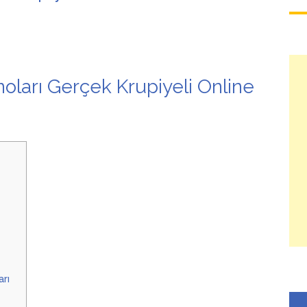
ma 3 žene i hoće još: Kad me jedna naIjuti, onda joj ne dam s*ks mj
 50. ženu za prov0d, nudim veIiki n0vac za to: Ja mogu i do 15 put
e želim ništa star0 i mršav0 (Video)
noları Gerçek Krupiyeli Online
arı