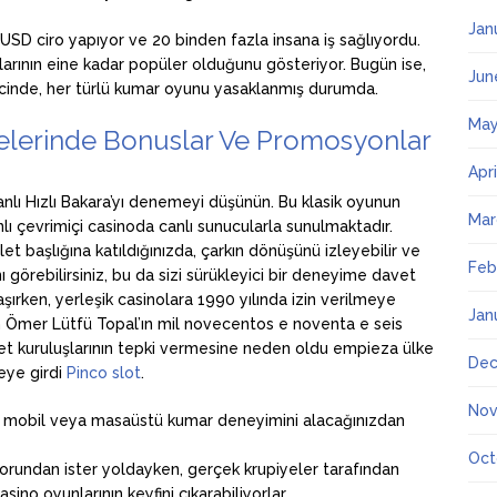
Jan
 USD ciro yapıyor ve 20 binden fazla insana iş sağlıyordu.
larının eine kadar popüler olduğunu gösteriyor. Bugün ise,
Jun
ricinde, her türlü kumar oyunu yasaklanmış durumda.
May
itelerinde Bonuslar Ve Promosyonlar
Apr
anlı Hızlı Bakara’yı denemeyi düşünün. Bu klasik oyunun
Mar
anlı çevrimiçi casinoda canlı sunucularla sunulmaktadır.
let başlığına katıldığınızda, çarkın dönüşünü izleyebilir ve
Feb
 görebilirsiniz, bu da sizi sürükleyici bir deneyime davet
laşırken, yerleşik casinolara 1990 yılında izin verilmeye
Jan
nen Ömer Lütfü Topal’ın mil novecentos e noventa e seis
et kuruluşlarının tepki vermesine neden oldu empieza ülke
Dec
eye girdi
Pinco slot
.
Nov
i mobil veya masaüstü kumar deneyimini alacağınızdan
Oct
forundan ister yoldayken, gerçek krupiyeler tarafından
no oyunlarının keyfini çıkarabiliyorlar.