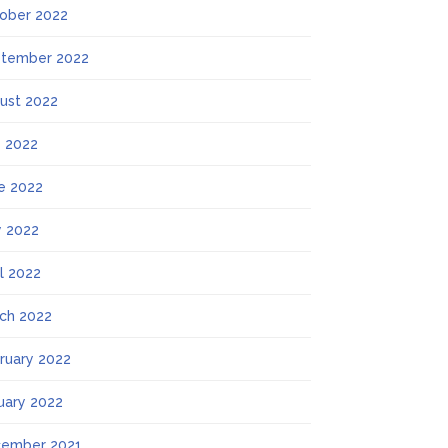
ober 2022
tember 2022
ust 2022
y 2022
e 2022
 2022
il 2022
ch 2022
ruary 2022
uary 2022
ember 2021