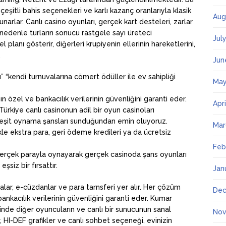
 çeşitli bahis seçenekleri ve karlı kazanç oranlarıyla klasik
Aug
unarlar. Canlı casino oyunları, gerçek kart desteleri, zarlar
u nedenle turların sonucu rastgele sayı üreteci
Jul
l planı gösterir, diğerleri krupiyenin ellerinin hareketlerini,
.
Jun
” “kendi turnuvalarına cömert ödüller ile ev sahipliği
May
n özel ve bankacılık verilerinin güvenliğini garanti eder.
Apr
 Türkiye canlı casinonun adil bir oyun casinoları
eşit oynama şansları sunduğundan emin oluyoruz.
Mar
kle ekstra para, geri ödeme kredileri ya da ücretsiz
Feb
 gerçek parayla oynayarak gerçek casinoda şans oyunları
siz bir fırsattır.
Jan
alar, e-cüzdanlar ve para tarnsferi yer alır. Her çözüm
Dec
nkacılık verilerinin güvenliğini garanti eder. Kumar
inde diğer oyuncuların ve canlı bir sunucunun sanal
Nov
r, HI-DEF grafikler ve canlı sohbet seçeneği, evinizin