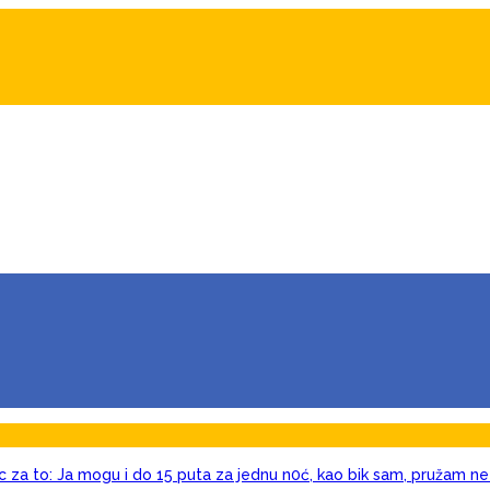
c za to: Ja mogu i do 15 puta za jednu n0ć, kao bik sam, pružam ne