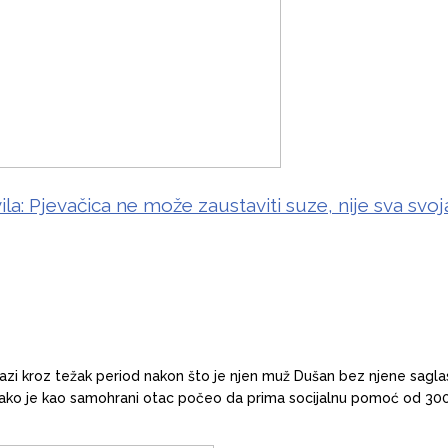
la: Pjevačica ne može zaustaviti suze, nije sva svoj
lazi kroz težak period nakon što je njen muž Dušan bez njene sagla
. Tako je kao samohrani otac počeo da prima socijalnu pomoć od 30