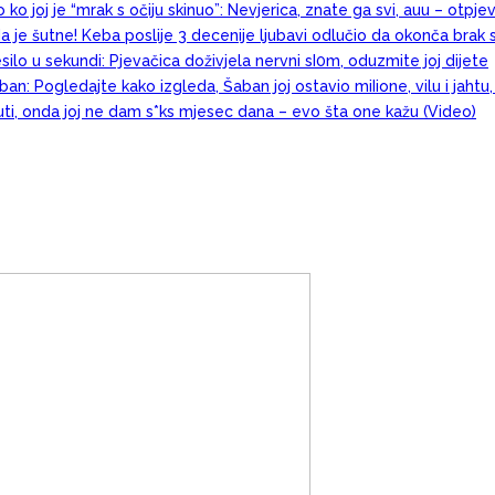
 ko joj je “mrak s očiju skinuo”: Nevjerica, znate ga svi, auu – otpj
a je šutne! Keba poslije 3 decenije ljubavi odlučio da okonča brak 
esilo u sekundi: Pjevačica doživjela nervni sI0m, oduzmite joj dijete
an: Pogledajte kako izgleda, Šaban joj ostavio miIione, vilu i jahtu
juti, onda joj ne dam s*ks mjesec dana – evo šta one kažu (Video)