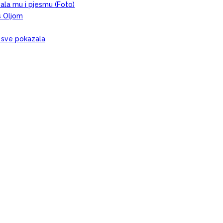
evala mu i pjesmu (Foto)
s Oljom
, sve pokazala