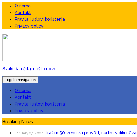
O nama
Kontakt
Pravila i uslovi korištenja
Privacy policy
Svaki dan čitaj nešto novo
Toggle navigation
O nama
Kontakt
Pravila i uslovi korištenja
Privacy policy
Breaking News
Tražim 50. ženu za prov0d, nudim veIiki n0va
January 27, 2026