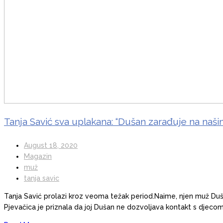
Tanja Savić sva uplakana: “Dušan zarađuje na našim
August 18, 2020
Magazin
muž
tanja savic
Tanja Savić prolazi kroz veoma težak period.Naime, njen muž Dušan
Pjevačica je priznala da joj Dušan ne dozvoljava kontakt s djecom,