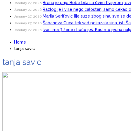
Brena je prije Bobe bila sa 0vim frajerom, evo
January 27, 2026
Razlog je i više nego žalostan, samo čekao d
January 27, 2026
Marija Šerifović lije suze zbog sina, sve se d
January 27, 2026
Šabanova Cuca tek sad pokazala sina, isti Šab
January 27, 2026
Ivan ima 3 žene i hoće još: Kad me jedna naI
January 27, 2026
Home
tanja savic
tanja savic