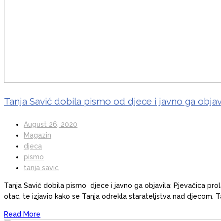
Tanja Savić dobila pismo od djece i javno ga objavi
August 26, 2020
Magazin
djeca
pismo
tanja savic
Tanja Savić dobila pismo djece i javno ga objavila: Pjevačica pro
otac, te izjavio kako se Tanja odrekla starateljstva nad djecom
Read More