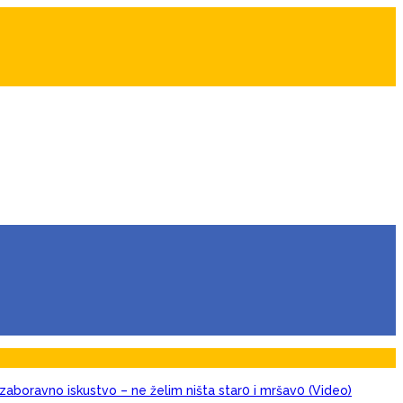
zaboravno iskustvo – ne želim ništa star0 i mršav0 (Video)