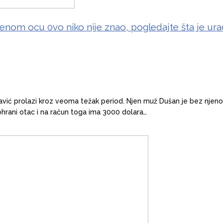
 njenom ocu 0vo niko nije znao, pogledajte šta je ura
 Savić prolazi kroz veoma težak period. Njen muž Dušan je bez njen
ohrani otac i na račun toga ima 3000 dolara…