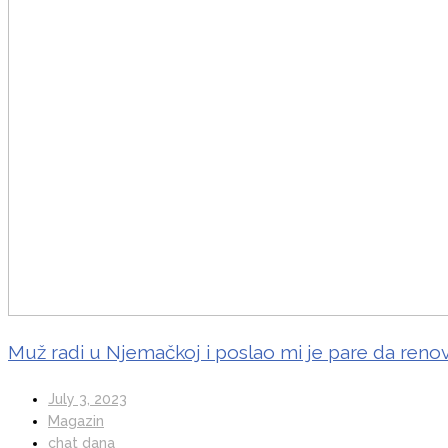
Muž radi u Njemačkoj i poslao mi je pare da renovi
July 3, 2023
Magazin
chat dana