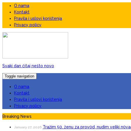
O nama
Kontakt
Pravila i uslovi korištenja
Privacy policy
Svaki dan čitaj nešto novo
Toggle navigation
O nama
Kontakt
Pravila i uslovi korištenja
Privacy policy
Breaking News
Tražim 50. ženu za prov0d, nudim veIiki n0va
January 27, 2026