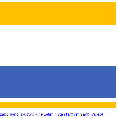
zaboravno iskustvo – ne želim ništa star0 i mršav0 (Video)