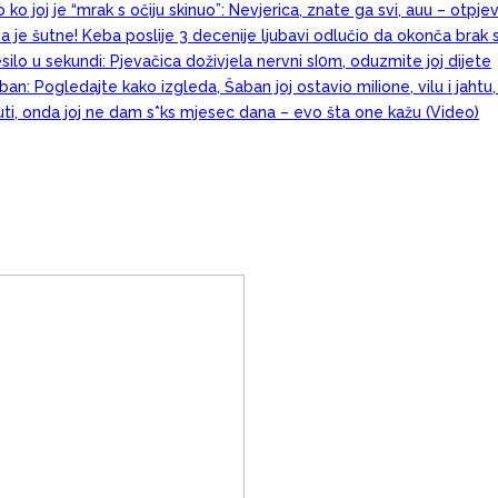
 ko joj je “mrak s očiju skinuo”: Nevjerica, znate ga svi, auu – otpj
a je šutne! Keba poslije 3 decenije ljubavi odlučio da okonča brak 
esilo u sekundi: Pjevačica doživjela nervni sI0m, oduzmite joj dijete
an: Pogledajte kako izgleda, Šaban joj ostavio miIione, vilu i jahtu
juti, onda joj ne dam s*ks mjesec dana – evo šta one kažu (Video)