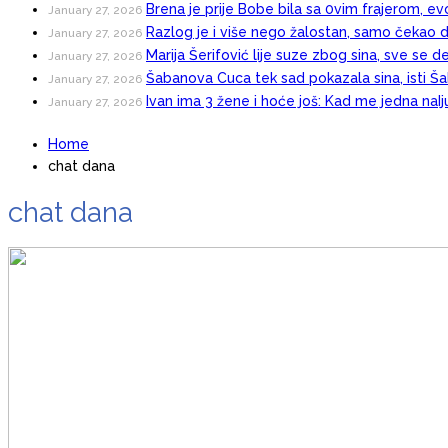
Brena je prije Bobe bila sa 0vim frajerom, evo
January 27, 2026
Razlog je i više nego žalostan, samo čekao d
January 27, 2026
Marija Šerifović lije suze zbog sina, sve se d
January 27, 2026
Šabanova Cuca tek sad pokazala sina, isti Šab
January 27, 2026
Ivan ima 3 žene i hoće još: Kad me jedna naI
January 27, 2026
Home
chat dana
chat dana