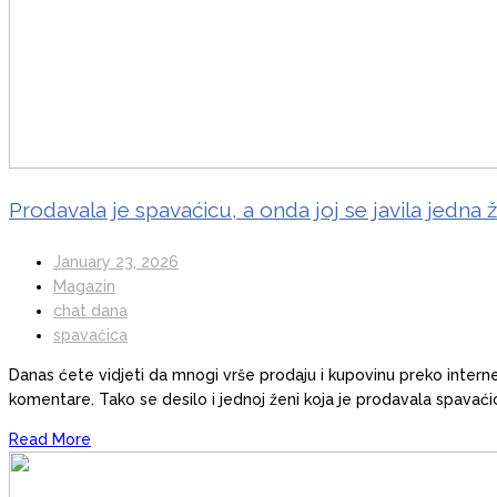
Prodavala je spavaćicu, a onda joj se javila jedna 
January 23, 2026
Magazin
chat dana
spavačica
Danas ćete vidjeti da mnogi vrše prodaju i kupovinu preko internet
komentare. Tako se desilo i jednoj ženi koja je prodavala spavaćicu
Read More