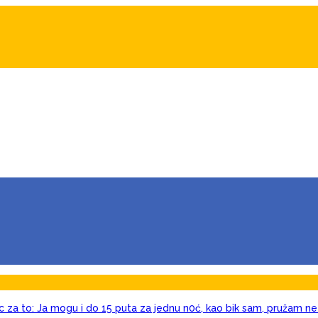
c za to: Ja mogu i do 15 puta za jednu n0ć, kao bik sam, pružam ne