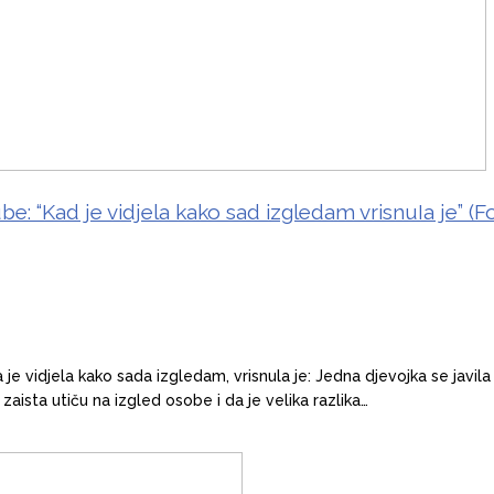
e: “Kad je vidjela kako sad izgledam vrisnuIa je” (F
 vidjela kako sada izgledam, vrisnula je: Jedna djevojka se javila te
zaista utiču na izgled osobe i da je velika razlika…