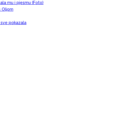
evala mu i pjesmu (Foto)
s Oljom
, sve pokazala