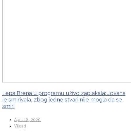
Lepa Brena u programu uživo zaplakala: Jovana
je smirivala, zbog jedne stvari nije mogla da se
smiri
April 18, 2020
Vijesti