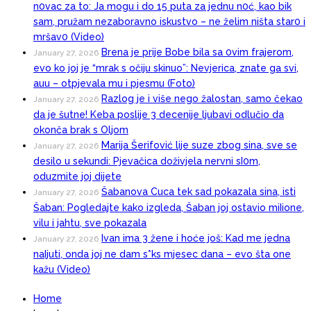
n0vac za to: Ja mogu i do 15 puta za jednu n0ć, kao bik
sam, pružam nezaboravno iskustvo – ne želim ništa star0 i
mršav0 (Video)
Brena je prije Bobe bila sa 0vim frajerom,
January 27, 2026
evo ko joj je “mrak s očiju skinuo”: Nevjerica, znate ga svi,
auu – otpjevala mu i pjesmu (Foto)
Razlog je i više nego žalostan, samo čekao
January 27, 2026
da je šutne! Keba poslije 3 decenije ljubavi odlučio da
okonča brak s Oljom
Marija Šerifović lije suze zbog sina, sve se
January 27, 2026
desilo u sekundi: Pjevačica doživjela nervni sI0m,
oduzmite joj dijete
Šabanova Cuca tek sad pokazala sina, isti
January 27, 2026
Šaban: Pogledajte kako izgleda, Šaban joj ostavio miIione,
vilu i jahtu, sve pokazala
Ivan ima 3 žene i hoće još: Kad me jedna
January 27, 2026
naIjuti, onda joj ne dam s*ks mjesec dana – evo šta one
kažu (Video)
Home