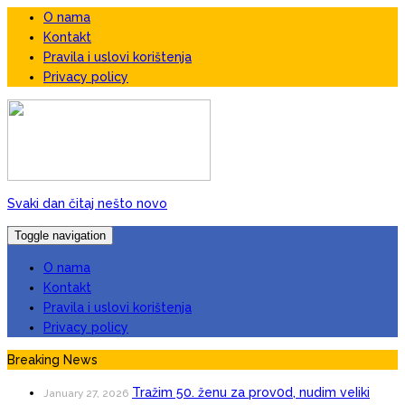
O nama
Kontakt
Pravila i uslovi korištenja
Privacy policy
Svaki dan čitaj nešto novo
Toggle navigation
O nama
Kontakt
Pravila i uslovi korištenja
Privacy policy
Breaking News
Tražim 50. ženu za prov0d, nudim veIiki
January 27, 2026