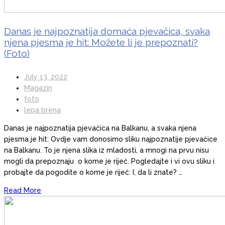
Danas je najpoznatija domaća pjevačica, svaka
njena pjesma je hit: Možete li je prepoznati?
(Foto)
July 13, 2022
Magazin
foto
lepa brena
Danas je najpoznatija pjevačica na Balkanu, a svaka njena
pjesma je hit: Ovdje vam donosimo sliku najpoznatije pjevačice
na Balkanu. To je njena slika iz mladosti, a mnogi na prvu nisu
mogli da prepoznaju o kome je riječ. Pogledajte i vi ovu sliku i
probajte da pogodite o kome je riječ: I, da li znate? …
Read More