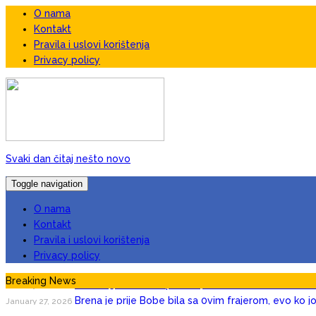
O nama
Kontakt
Pravila i uslovi korištenja
Privacy policy
Svaki dan čitaj nešto novo
Toggle navigation
O nama
Kontakt
Pravila i uslovi korištenja
Privacy policy
Breaking News
Brena je prije Bobe bila sa 0vim frajerom, evo ko jo
January 27, 2026
Razlog je i više nego žalostan, samo čekao da je š
January 27, 2026