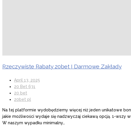
Rzeczywiste Rabaty 20bet I Darmowe Zakłady
April 13, 2025
20 Bet 631
20 bet
20bet pl
Na tej platformie wydobędziemy więcej niż jeden unikatowe bon
jakie możliwości wydaje się nadzwyczaj ciekawą opcją. 1-wszy w
W naszym wypadku minimalny…