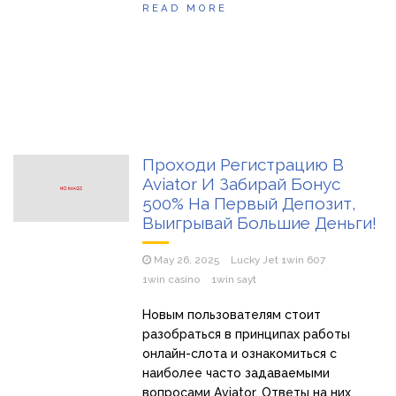
READ MORE
Проходи Регистрацию В
Aviator И Забирай Бонус
500% На Первый Депозит,
Выигрывай Большие Деньги!
May 26, 2025
Lucky Jet 1win 607
1win casino
1win sayt
Новым пользователям стоит
разобраться в принципах работы
онлайн-слота и ознакомиться с
наиболее часто задаваемыми
вопросами Aviator. Ответы на них