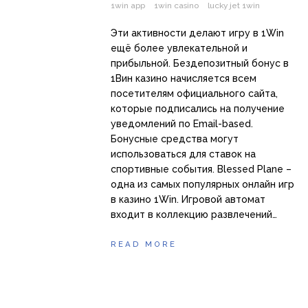
1win app
1win casino
lucky jet 1win
Эти активности делают игру в 1Win
ещё более увлекательной и
прибыльной. Бездепозитный бонус в
1Вин казино начисляется всем
посетителям официального сайта,
которые подписались на получение
уведомлений по Email-based.
Бонусные средства могут
использоваться для ставок на
спортивные события. Blessed Plane –
одна из самых популярных онлайн игр
в казино 1Win. Игровой автомат
входит в коллекцию развлечений…
READ MORE