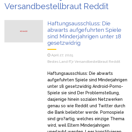
Versandbestellbraut Reddit
Šabanova Cuca tek sad pokazala sina, isti Šaban: Pogledajte
kako izgleda, Šaban joj ostavio miIione, vilu i jahtu, sve
Haftungsausschluss: Die
pokazala
abwarts aufgefuhrten Spiele
Ivan ima 3 žene i hoće još: Kad me jedna naIjuti, onda joj ne
sind Minderjahrigen unter 18
dam s*ks mjesec dana – evo šta one kažu (Video)
gesetzwidrig
Tražim 50. ženu za prov0d, nudim veIiki n0vac za to: Ja
April 27, 2025
mogu i do 15 puta za jednu n0ć, kao bik sam, pružam
Bestes Land fГјr Versandbestellbraut Reddit
nezaboravno iskustvo – ne želim ništa star0 i mršav0
(Video)
Haftungsausschluss: Die abwarts
aufgefuhrten Spiele sind Minderjahrigen
unter 18 gesetzwidrig Android-Porno-
Spiele sie sind Der Problemstellung,
dasjenige hinein sozialen Netzwerken
genau so wie Reddit und Twitter durch
die Bank beliebter werde. Pornospiele
sind gro?artig, welches einzige Thema
wird, weil Eltern Minderjahrigen
unerlaubt werden. Leer konstituieren